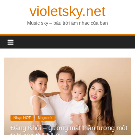
violetsky.net
Music sky – bầu trời âm nhạc của bạn
Nhạc HOT
Nhạc trẻ
Trước “Tình nhân ơi”, Châu Đăng K
đã có những bài hit để đời
ng một
January 18, 2023
Nhung Hong
0