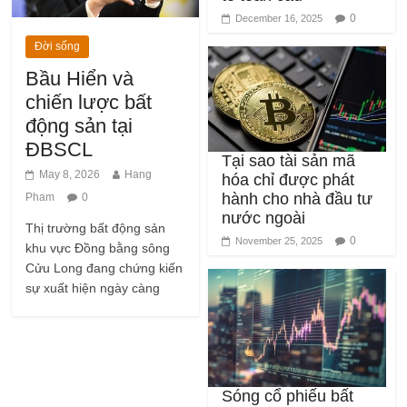
Đời sống
Bầu Hiển và
chiến lược bất
động sản tại
ĐBSCL
Tại sao tài sản mã
May 8, 2026
Hang
hóa chỉ được phát
hành cho nhà đầu tư
Pham
0
nước ngoài
Thị trường bất động sản
0
November 25, 2025
khu vực Đồng bằng sông
Cửu Long đang chứng kiến
sự xuất hiện ngày càng
Sóng cổ phiếu bất
động sản tăng 155%
từ đầu năm: Liệu thị