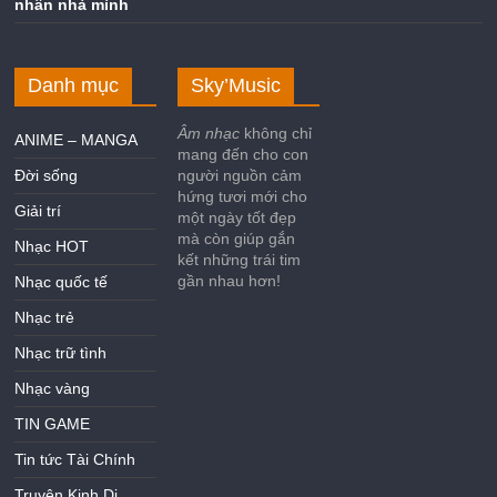
Danh mục
Sky’Music
Âm nhạc
không chỉ
ANIME – MANGA
mang đến cho con
Đời sống
người nguồn cảm
hứng tươi mới cho
Giải trí
một ngày tốt đẹp
mà còn giúp gắn
Nhạc HOT
kết những trái tim
gần nhau hơn!
Nhạc quốc tế
Nhạc trẻ
Nhạc trữ tình
Nhạc vàng
TIN GAME
Tin tức Tài Chính
Truyện Kinh Dị
Truyện Ngôn Tình