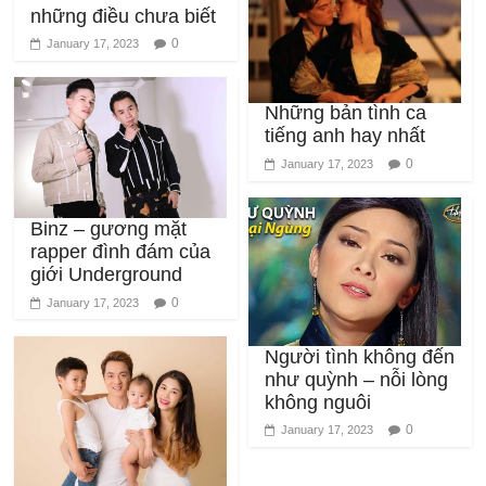
0
January 17, 2023
Những bản tình ca
tiếng anh hay nhất
0
January 17, 2023
Binz – gương mặt
rapper đình đám của
giới Underground
0
January 17, 2023
Người tình không đến
như quỳnh – nỗi lòng
không nguôi
0
January 17, 2023
Đăng Khôi – gương