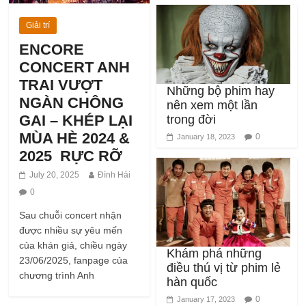
Giải trí
ENCORE
CONCERT ANH
TRAI VƯỢT
Những bộ phim hay
NGÀN CHÔNG
nên xem một lần
GAI – KHÉP LẠI
trong đời
MÙA HÈ 2024 &
0
January 18, 2023
2025 RỰC RỠ
July 20, 2025
Đình Hải
0
Sau chuỗi concert nhận
được nhiều sự yêu mến
của khán giả, chiều ngày
Khám phá những
23/06/2025, fanpage của
điều thú vị từ phim lẻ
chương trình Anh
hàn quốc
0
January 17, 2023