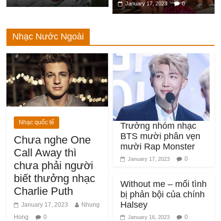
Nhạc Nước Ngoài
Nhạc quốc tế
Trưởng nhóm nhạc
BTS mười phân vẹn
Chưa nghe One
mười Rap Monster
Call Away thì
0
January 17, 2023
chưa phải người
biết thưởng nhạc
Without me – mối tình
Charlie Puth
bị phản bội của chính
Halsey
January 17, 2023
Nhung
Hong
0
0
January 16, 2023
Sự ngọt ngào và say đắm