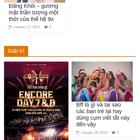
mặt thần tượng một
thời của thế hệ 9x
0
January 17, 2023
Giải trí
Bff là gì và tại sao
các bạn trẻ lại hay
dùng cụm viết tắt này
đến vậy
0
January 18, 2023