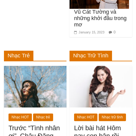
Vũ Cát Tường và
những khởi đầu trong
mơ
0
January 15, 2023
Nhạc Trẻ
Nhạc Trữ Tình
Nhạc HOT
Nhạc trẻ
Nhạc HOT
Nhạc trữ tình
Trước “Tình nhân
Lời bài hát Hôm
ơi”, Châu Đăng
nay con bận rồi
Khoa đã có
bản full