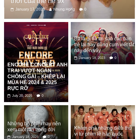
Bff là gì và tại sao các bạn
trẻ lại hay dùng cụm viết tắt
này đến vậy
January 18, 2023
0
ENCORE CONCERT ANH
TRAI VƯỢT NGÀN
CHÔNG GAI – KHÉP LẠI
MÙA HÈ 2024 & 2025
RỰC RỠ
July 20, 2025
0
Những bộ phim hay nên
Khám phá những điều thú
xem một lần trong đời
vị từ phim lẻ hàn quốc
January 18, 2023
0
January 17, 2023
0