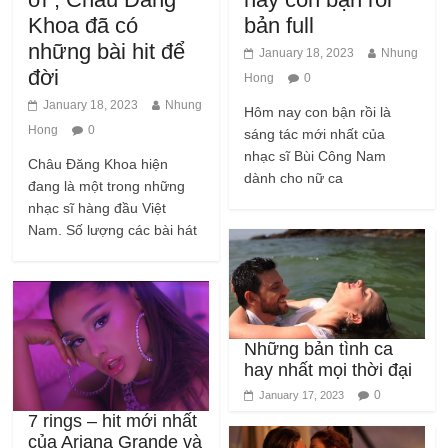
những bài hit để
January 18, 2023
Nhung
đời
Hong
0
January 18, 2023
Nhung
Hôm nay con bận rồi là
Hong
0
sáng tác mới nhất của
nhạc sĩ Bùi Công Nam
Châu Đăng Khoa hiện
dành cho nữ ca
đang là một trong những
nhạc sĩ hàng đầu Việt
Nam. Số lượng các bài hát
Những bản tình ca
hay nhất mọi thời đại
0
January 17, 2023
7 rings – hit mới nhất
của Ariana Grande và
những điều chưa biết