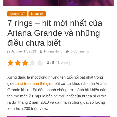
Nhạc HOT
Nhạc trẻ
7 rings – hit mới nhất của
Ariana Grande và những
điều chưa biết
January 17, 2023
Nhung Hong
0 Comments
3
/
5
(
1
vote
)
Xứng đáng là một trong những tên tuổi nổi bật nhất trong
giới
ca sĩ trên toàn thế giới
, bất cứ ca khúc nào của Ariana
Grande khi ra đời đều nhanh chóng trở thành hit khiến các
fan mê mệt.
7 rings
là bản hit mới nhất của nữ ca sĩ được
ra đời tháng 2 năm 2019 và đã nhanh chóng đạt số lượng
xem hơn 200 triệu view.