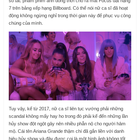
số tác phẩm phim ảnh đồng thời cho ra mắt Focus đạt hạng
7 trên bảng xếp hạng Billboard. Có thể nói nữ ca sĩ đã hoạt
động không ngừng nghỉ trong thời gian này để phục vụ công
chúng của mình.
Tuy vậy, kể từ 2017, nữ ca sĩ liên tục vướng phải những
scandal không mấy hay ho trong đó phải kể đến những lần
hủy show đột ngột gây nên nhiều phẫn nộ cho người hâm
mộ. Cái tên Ariana Grande thậm chí đã gắn liền với danh
hiệu hủy show và đây được coi là một hình ảnh không tốt