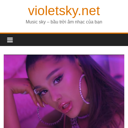
violetsky.net
Music sky – bầu trời âm nhạc của bạn