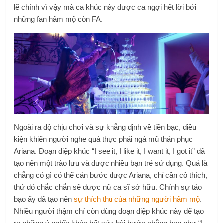
lẽ chính vì vậy mà ca khúc này được ca ngợi hết lời bởi
những fan hâm mộ còn FA.
Ngoài ra độ chịu chơi và sự khẳng định về tiền bạc, điều
kiện khiến người nghe quả thực phải ngả mũ thán phục
Ariana. Đoạn điệp khúc “I see it, I like it, I want it, I got it” đã
tạo nên một trào lưu và được nhiều bạn trẻ sử dụng. Quả là
chẳng có gì có thể cản bước được Ariana, chỉ cần cô thích,
thứ đó chắc chắn sẽ được nữ ca sĩ sở hữu. Chính sự táo
bạo ấy đã tạo nên
sự thích thú của những người hâm mộ
.
Nhiều người thậm chí còn dùng đoạn điệp khúc này để tạo
ra những ý nghĩa khác hết sức hài hước chẳng hạn như “I