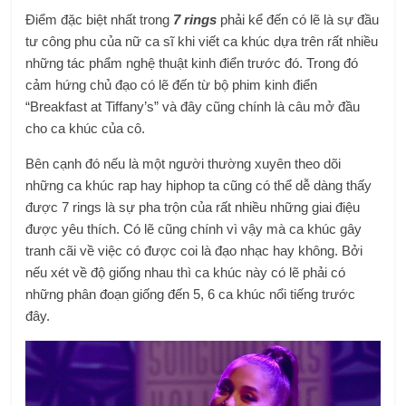
Điểm đặc biệt nhất trong
7 rings
p
hải kể đến có lẽ là sự đầu
tư công phu của nữ ca sĩ khi viết ca khúc dựa trên rất nhiều
những tác phẩm nghệ thuật kinh điển trước đó. Trong đó
cảm hứng chủ đạo có lẽ đến từ bộ phim kinh điển
“Breakfast at Tiffany’s” và đây cũng chính là câu mở đầu
cho ca khúc của cô.
Bên cạnh đó nếu là một người thường xuyên theo dõi
những ca khúc rap hay hiphop ta cũng có thể dễ dàng thấy
được 7 rings là sự pha trộn của rất nhiều những giai điệu
được yêu thích. Có lẽ cũng chính vì vậy mà ca khúc gây
tranh cãi về việc có được coi là đạo nhạc hay không. Bởi
nếu xét về độ giống nhau thì ca khúc này có lẽ phải có
những phân đoạn giống đến 5, 6 ca khúc nổi tiếng trước
đây.