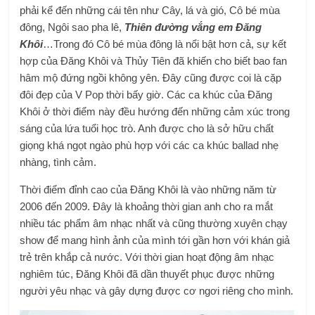
phải kể đến những cái tên như Cây, lá và gió, Cô bé mùa
đông, Ngôi sao pha lê,
Thiên đường vắng em Đăng
Khôi
…Trong đó Cô bé mùa đông là nổi bật hơn cả, sự kết
hợp của Đăng Khôi và Thủy Tiên đã khiến cho biết bao fan
hâm mộ đứng ngồi không yên. Đây cũng được coi là cặp
đôi đẹp của V Pop thời bấy giờ. Các ca khúc của Đăng
Khôi ở thời điểm này đều hướng đến những cảm xúc trong
sáng của lứa tuổi học trò. Anh được cho là sở hữu chất
giọng khá ngọt ngào phù hợp với các ca khúc ballad nhẹ
nhàng, tình cảm.
Thời điểm đỉnh cao của Đăng Khôi là vào những năm từ
2006 đến 2009. Đây là khoảng thời gian anh cho ra mắt
nhiều tác phẩm âm nhạc nhất và cũng thường xuyên chạy
show để mang hình ảnh của mình tới gần hơn với khán giả
trẻ trên khắp cả nước. Với thời gian hoạt động âm nhạc
nghiêm túc, Đăng Khôi đã dần thuyết phục được những
người yêu nhạc và gây dựng được cơ ngơi riêng cho mình.