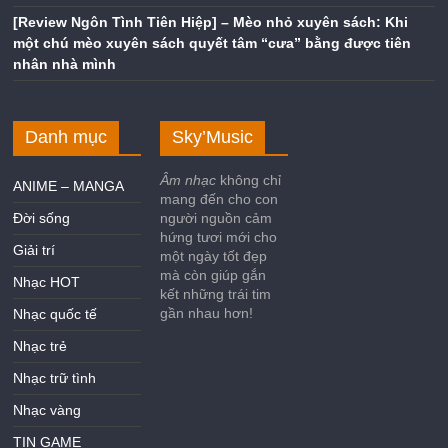
[Review Ngôn Tình Tiên Hiệp] – Mèo nhỏ xuyên sách: Khi
một chú mèo xuyên sách quyết tâm “cưa” bằng được tiên
nhân nhà mình
Danh mục
Sky’Music
Âm nhạc
không chỉ
ANIME – MANGA
mang đến cho con
Đời sống
người nguồn cảm
hứng tươi mới cho
Giải trí
một ngày tốt đẹp
mà còn giúp gắn
Nhạc HOT
kết những trái tim
gần nhau hơn!
Nhạc quốc tế
Nhạc trẻ
Nhạc trữ tình
Nhạc vàng
TIN GAME