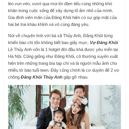
léo vun vén, vượt qua mọi lời đàm tiếu cùng những khó
khăn trong cuộc sống để xây dựng tổ ấm nhỏ của mình.
Gia đình viên mãn của Đăng Khôi hiện có sự góp mặt của
hai bé trai kháu khỉnh và vô cùng đáng yêu.
Nói về chuyện tình với bà xã Thủy Anh, Đăng Khôi từng
khiến báo chí tốn không biết bao giấy mực.
Vợ Đăng Khôi
Lê Thủy Anh vốn là 1 hotgirl đời đầu khá được yêu mến tại
Hà Nội. Cũng giống như Đăng Khôi, cô thường xuyên xuất
hiện trên những trang bìa tạp chí và là người mẫu ảnh cho
nhiều tờ báo tuổi teen. Đây cũng chính là cơ duyên để 2 vợ
chồng
Đăng Khôi Thủy Anh
gặp gỡ nhau.