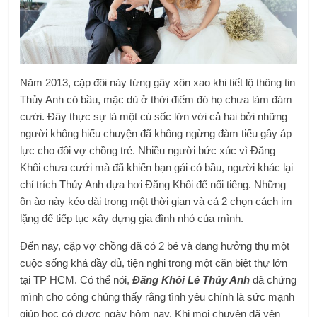
Năm 2013, cặp đôi này từng gây xôn xao khi tiết lộ thông tin
Thủy Anh có bầu, mặc dù ở thời điểm đó họ chưa làm đám
cưới. Đây thực sự là một cú sốc lớn với cả hai bởi những
người không hiểu chuyện đã không ngừng đàm tiếu gây áp
lực cho đôi vợ chồng trẻ. Nhiều người bức xúc vì Đăng
Khôi chưa cưới mà đã khiến bạn gái có bầu, người khác lại
chỉ trích Thủy Anh dựa hơi Đăng Khôi để nổi tiếng. Những
ồn ào này kéo dài trong một thời gian và cả 2 chọn cách im
lặng để tiếp tục xây dựng gia đình nhỏ của mình.
Đến nay, cặp vợ chồng đã có 2 bé và đang hưởng thụ một
cuộc sống khá đầy đủ, tiện nghi trong một căn biệt thự lớn
tại TP HCM. Có thể nói,
Đăng Khôi Lê Thủy Anh
đã chứng
mình cho công chúng thấy rằng tình yêu chính là sức mạnh
giúp học có được ngày hôm nay. Khi mọi chuyện đã yên