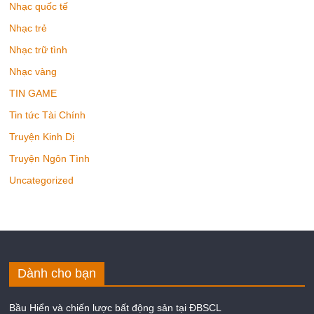
Nhạc quốc tế
Nhạc trẻ
Nhạc trữ tình
Nhạc vàng
TIN GAME
Tin tức Tài Chính
Truyện Kinh Dị
Truyện Ngôn Tình
Uncategorized
Dành cho bạn
Bầu Hiển và chiến lược bất động sản tại ĐBSCL