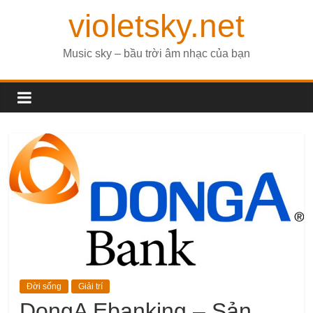
violetsky.net
Music sky – bầu trời âm nhạc của bạn
Đời sống
Giải trí
DongA Ebanking – Sản