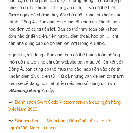
đâu, bạn có thể giám sát được những thông tin quan trọng
như số dư tài khoản, lịch sử giao dịch, … và có thể biết
được ngay cả những thay đổi nhỏ nhất trong tài khoản của
mình. Đông Á eBanking còn cung cấp dịch vụ Thanh toán
hóa đơn vô cùng tiện lợi. Bạn có thể thay toán bất kì hóa
đơn nào từ tiền điện, tiền nước, điện thoại, học phí … chỉ
cần nhà cung cấp đó có liên kết với Đông Á Bank.
Ngoài ra, sử dụng eBanking, bạn có thể thanh toán những
món đồ mua online chỉ cần website bạn mua có liên kết với
Đông Á, bạn cũng có thể mua thẻ cào, nạp tiền vào các tài
khoản điện tử, ví điện tử. Tất cả những vấn đề liên tới thanh
toán sẽ dễ dàng hơn rất nhiều nếu bạn sử dụng dịch vụ
eBanking Đông Á
đấy.
=>
Danh sách Swift Code Vietcombank và các ngân hàng
Việt Nam 2019
=>
Shinhan Bank – Ngân hàng Hàn Quốc được nhiều
người Việt Nam tin dùng