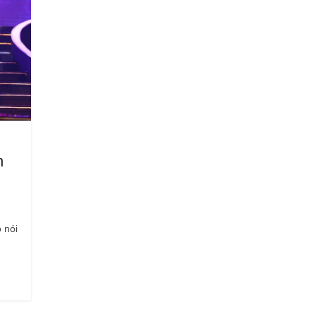
n
 nói