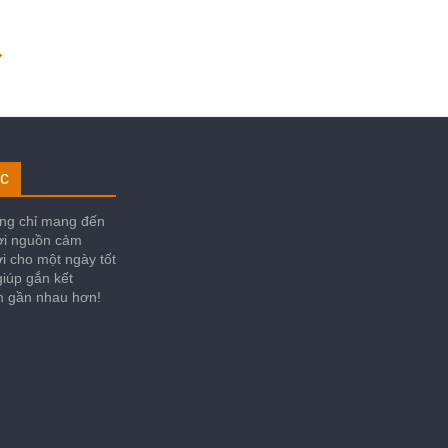
→
c
ng chỉ mang đến
ời nguồn cảm
i cho một ngày tốt
iúp gắn kết
im gần nhau hơn!