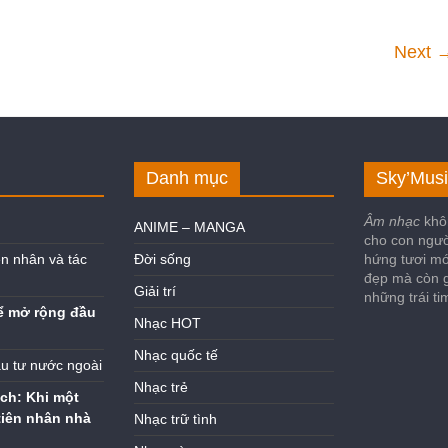
Next 
Danh mục
Sky’Musi
Âm nhạc
khô
ANIME – MANGA
cho con ngư
n nhân và tác
Đời sống
hứng tươi mớ
đẹp mà còn g
Giải trí
những trái t
ể mở rộng đầu
Nhạc HOT
Nhạc quốc tế
ầu tư nước ngoài
Nhạc trẻ
ch: Khi một
tiên nhân nhà
Nhạc trữ tình