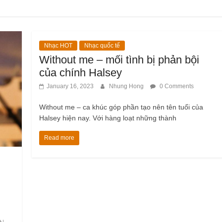
Nhạc HOT
Nhạc quốc tế
Without me – mối tình bị phản bội
của chính Halsey
January 16, 2023
Nhung Hong
0 Comments
Without me – ca khúc góp phần tạo nên tên tuổi của
Halsey hiện nay. Với hàng loạt những thành
Read more