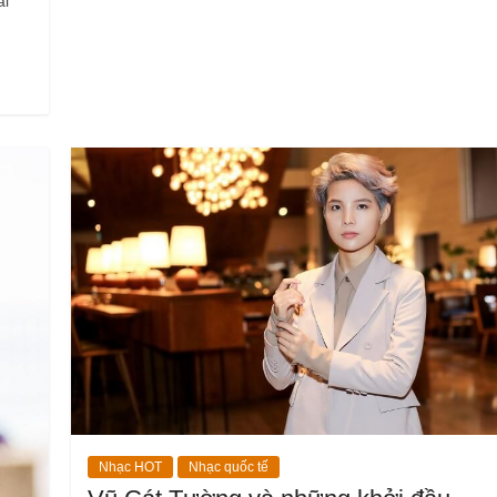
ài
Nhạc HOT
Nhạc quốc tế