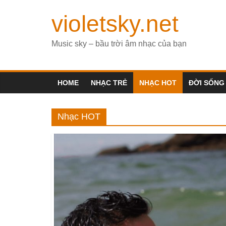
violetsky.net
Music sky – bầu trời âm nhạc của bạn
HOME
NHẠC TRẺ
NHẠC HOT
ĐỜI SỐNG
Nhạc HOT