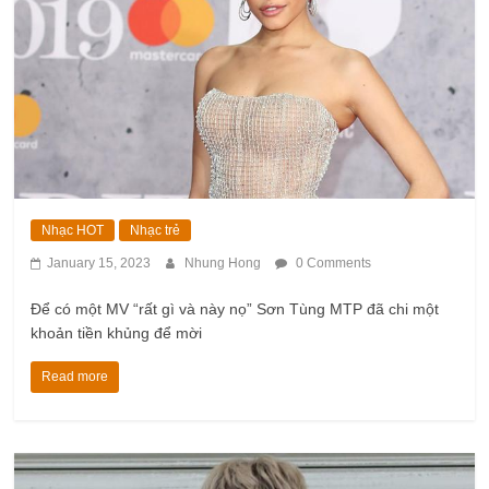
Nhạc HOT
Nhạc trẻ
January 15, 2023
Nhung Hong
0 Comments
Để có một MV “rất gì và này nọ” Sơn Tùng MTP đã chi một
khoản tiền khủng để mời
Read more