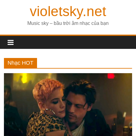
violetsky.net
Music sky – bầu trời âm nhạc của bạn
Nhạc HOT