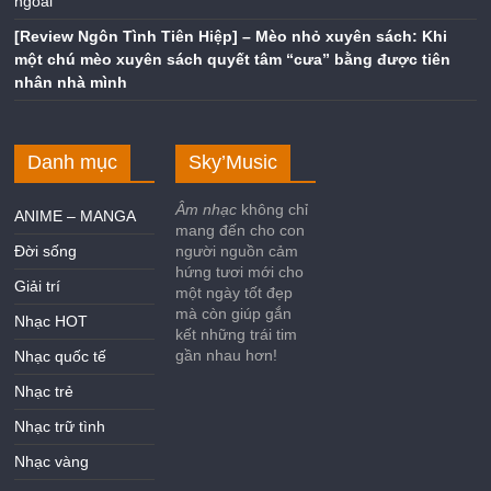
ngoài
[Review Ngôn Tình Tiên Hiệp] – Mèo nhỏ xuyên sách: Khi
một chú mèo xuyên sách quyết tâm “cưa” bằng được tiên
nhân nhà mình
Danh mục
Sky’Music
Âm nhạc
không chỉ
ANIME – MANGA
mang đến cho con
Đời sống
người nguồn cảm
hứng tươi mới cho
Giải trí
một ngày tốt đẹp
mà còn giúp gắn
Nhạc HOT
kết những trái tim
gần nhau hơn!
Nhạc quốc tế
Nhạc trẻ
Nhạc trữ tình
Nhạc vàng