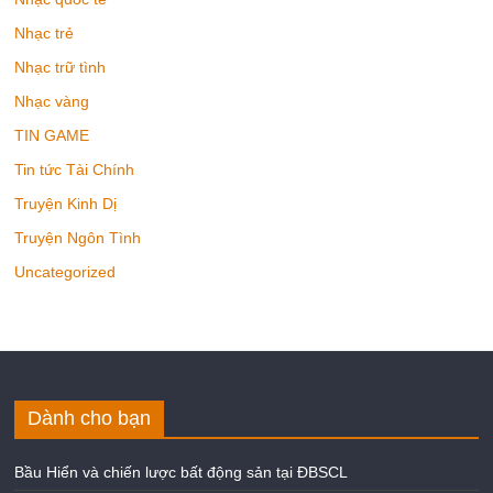
Nhạc trẻ
Nhạc trữ tình
Nhạc vàng
TIN GAME
Tin tức Tài Chính
Truyện Kinh Dị
Truyện Ngôn Tình
Uncategorized
Dành cho bạn
Bầu Hiển và chiến lược bất động sản tại ĐBSCL