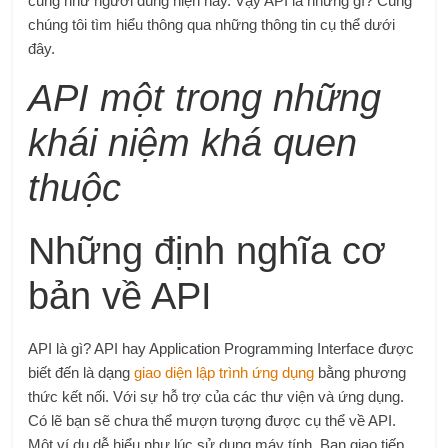
cũng như người dùng hiện nay. Vậy API là những gì? Cùng
chúng tôi tìm hiểu thông qua những thông tin cụ thể dưới
đây.
API một trong những
khái niệm khá quen
thuộc
Những định nghĩa cơ
bản về API
API là gì? API hay
Application Programming Interface được
biết đến là dạng
giao diện lập trình ứng dụng
bằng phương
thức kết nối. Với sự hỗ trợ của các thư viện và ứng dụng.
Có lẽ bạn sẽ chưa thể mượn tượng được cụ thể về API.
Một ví dụ dễ hiểu như lúc sử dụng máy tính. Bạn giao tiếp,