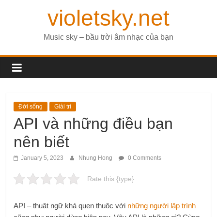
violetsky.net
Music sky – bầu trời âm nhạc của bạn
Đời sống
Giải trí
API và những điều bạn
nên biết
January 5, 2023
Nhung Hong
0 Comments
Rate this {type}
API – thuật ngữ khá quen thuộc với
những người lập trình