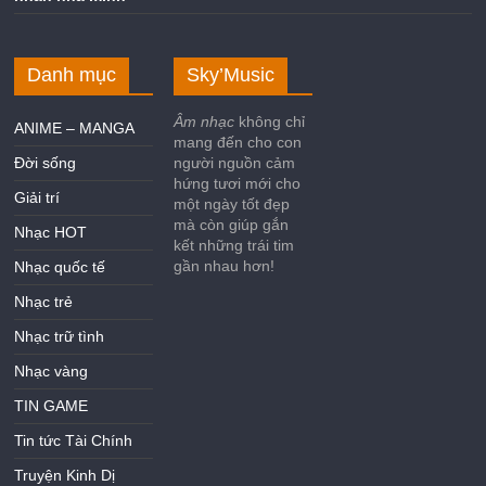
Danh mục
Sky’Music
Âm nhạc
không chỉ
ANIME – MANGA
mang đến cho con
Đời sống
người nguồn cảm
hứng tươi mới cho
Giải trí
một ngày tốt đẹp
mà còn giúp gắn
Nhạc HOT
kết những trái tim
gần nhau hơn!
Nhạc quốc tế
Nhạc trẻ
Nhạc trữ tình
Nhạc vàng
TIN GAME
Tin tức Tài Chính
Truyện Kinh Dị