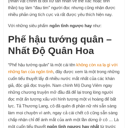
(nhân vật chính bị đối xử tàn nhẫn về thể xác hoặc tinh
thần) tuy làm “đau tim” người đọc nhưng cũng nhận được
nhiều phản ứng tích cực và rất được yêu thích hiện nay.
Với những siêu phẩm
ngôn tình ngược hay
như:
Phế hậu tướng quân –
Nhất Độ Quân Hoa
“Phế hậu tướng quân” là một cái tên
không còn xa lạ gì với
những fan của ngôn tình
, đây được xem là một trong những
cuốn tiểu thuyết lấy đi nhiều nước mắt nhất của các khán
giả, độc giả đọc truyện. Nam chính Mộ Dung Viêm ngay
những chương truyện mở đầu đã để lại trong lòng người
đọc một ấn tượng xấu với hình tượng một vị hoàng đế bất
lực. Tả Thương Lang, cô đã quên đi phận nữ nhi sẵn sàng
làm mọi chuyện vì anh, ngay cả cái chết cô cũng sẵn sàng
chấp nhận chỉ để ánh mắt của anh một lần dừng ở cô … Là
một cuốn tiểu thuyết
ngôn tình ngược hay nhất
từ trước