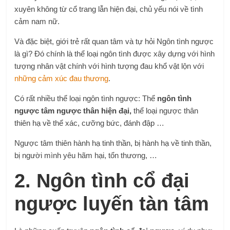
xuyên không từ cổ trang lẫn hiện đại, chủ yếu nói về tình
cảm nam nữ.
Và đặc biệt, giới trẻ rất quan tâm và tự hỏi Ngôn tình ngược
là gì? Đó chính là thể loại ngôn tình được xây dựng với hình
tượng nhân vật chính với hình tượng đau khổ vật lộn với
những cảm xúc đau thương
.
Có rất nhiều thể loại ngôn tình ngược: Thể
ngôn tình
ngược tâm ngược thân hiện đại,
thể loại ngược thân
thiên hạ về thể xác, cưỡng bức, đánh đập …
Ngược tâm thiên hành hạ tinh thần, bị hành hạ về tinh thần,
bị người mình yêu hãm hại, tổn thương, …
2. Ngôn tình cổ đại
ngược luyến tàn tâm