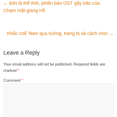
←
Đời là thế thôi, phiên bản OST gây bão của
Chạm mặt giang Hồ
Khắc chế Teeri qua tướng, trang bị và cách chơi
→
Leave a Reply
Your email address will not be published.
Required fields are
marked
*
Comment
*