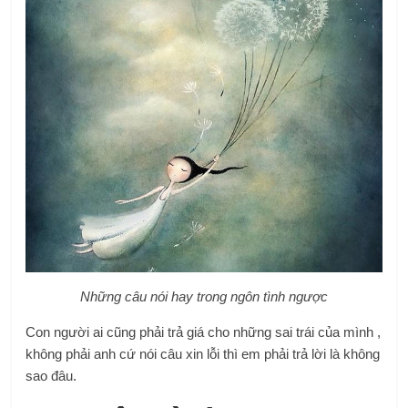
Những câu nói hay trong ngôn tình ngược
Con người ai cũng phải trả giá cho những sai trái của mình ,
không phải anh cứ nói câu xin lỗi thì em phải trả lời là không
sao đâu.