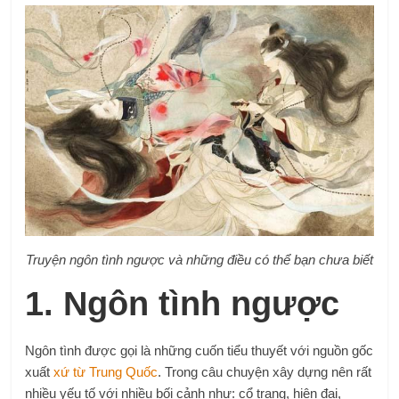
Truyện ngôn tình ngược và những điều có thể bạn chưa biết
1. Ngôn tình ngược
Ngôn tình được gọi là những cuốn tiểu thuyết với nguồn gốc
xuất
xứ từ Trung Quốc
. Trong câu chuyện xây dựng nên rất
nhiều yếu tố với nhiều bối cảnh như: cổ trang, hiện đại,