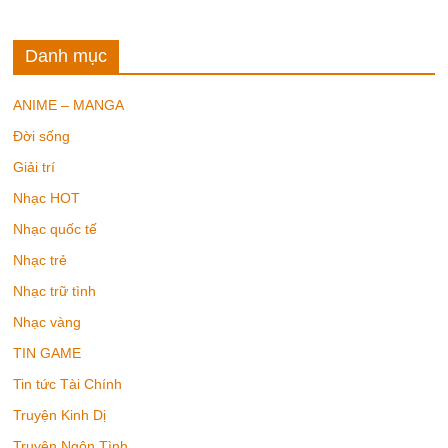
Danh mục
ANIME – MANGA
Đời sống
Giải trí
Nhạc HOT
Nhạc quốc tế
Nhạc trẻ
Nhạc trữ tình
Nhạc vàng
TIN GAME
Tin tức Tài Chính
Truyện Kinh Dị
Truyện Ngôn Tình