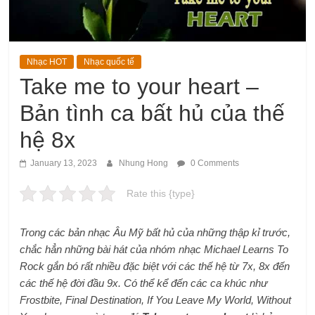
Nhạc HOT
Nhạc quốc tế
Take me to your heart –
Bản tình ca bất hủ của thế
hệ 8x
January 13, 2023
Nhung Hong
0 Comments
Rate this {type}
Trong các bản nhạc Âu Mỹ bất hủ của những thập kỉ trước,
chắc hẳn những bài hát của nhóm nhạc Michael Learns To
Rock gắn bó rất nhiều đặc biệt với các thế hệ từ 7x, 8x đến
các thế hệ đời đầu 9x. Có thể kể đến các ca khúc như
Frostbite, Final Destination, If You Leave My World, Without