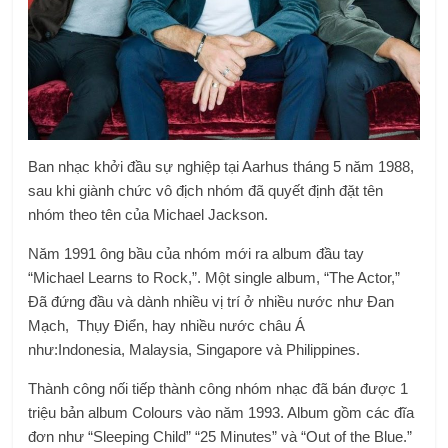
Ban nhạc khởi đầu sự nghiệp tại Aarhus tháng 5 năm 1988,
sau khi giành chức vô địch nhóm đã quyết định đặt tên
nhóm theo tên của Michael Jackson.
Năm 1991 ông bầu của nhóm mới ra album đầu tay
“Michael Learns to Rock,”. Một single album, “The Actor,”
Đã đứng đầu và dành nhiều vị trí ở nhiều nước như Đan
Mạch,
Thụy Điển
, hay nhiều nước châu Á
như:
Indonesia
,
Malaysia
,
Singapore
và
Philippines
.
Thành công nối tiếp thành công nhóm nhạc đã bán được 1
triệu bản album
Colours
vào năm 1993. Album gồm các đĩa
đơn như “
Sleeping Child
” “25 Minutes” và “Out of the Blue.”