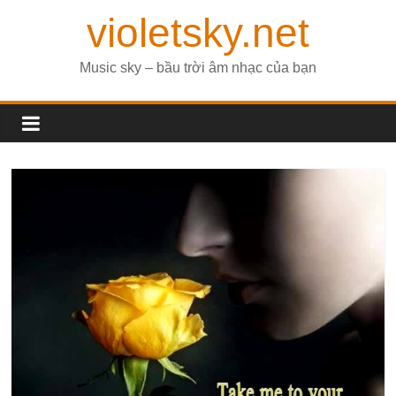
violetsky.net
Music sky – bầu trời âm nhạc của bạn