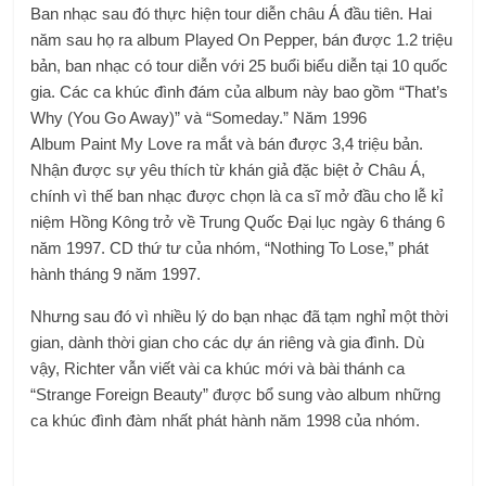
Ban nhạc sau đó thực hiện tour diễn châu Á đầu tiên. Hai
năm sau họ ra album
Played On Pepper
, bán được 1.2 triệu
bản, ban nhạc có tour diễn với 25 buổi biểu diễn tại 10 quốc
gia. Các ca khúc đình đám của album này bao gồm “That’s
Why (You Go Away)” và “Someday.” Năm 1996
Album
Paint My Love
ra mắt và bán được 3,4 triệu bản.
Nhận được sự yêu thích từ khán giả đặc biệt ở Châu Á,
chính vì thế ban nhạc được chọn là ca sĩ mở đầu cho lễ kỉ
niệm Hồng Kông trở về Trung Quốc Đại lục ngày 6 tháng 6
năm 1997. CD thứ tư của nhóm, “Nothing To Lose,” phát
hành tháng 9 năm 1997.
Nhưng sau đó vì nhiều lý do bạn nhạc đã tạm nghỉ một thời
gian, dành thời gian cho các dự án riêng và gia đình. Dù
vậy, Richter vẫn viết vài ca khúc mới và bài thánh ca
“Strange Foreign Beauty” được bổ sung vào album những
ca khúc đình đàm nhất phát hành năm 1998 của nhóm.