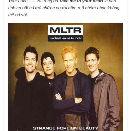
Your Love,….. và trong đó
Take me to your heart
là bản
tình ca bất hủ mà những người hâm mộ nhóm nhạc không
thể bỏ sót.