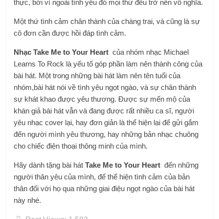
thực, bởi vì ngoài tình yêu đó mọi thứ đều trở nên vô nghĩa.
Một thứ tình cảm chân thành của chàng trai, và cũng là sự
cô đơn cần được hồi đáp tình cảm.
Nhạc Take Me to Your Heart
của nhóm nhạc Michael
Learns To Rock
là yếu tố góp phần làm nên thành công của
bài hát. Một trong những bài hát làm nên tên tuổi của
nhóm,bài hát nói về tình yêu ngọt ngào, và sự chân thành
sự khát khao được yêu thương. Được sự mến mộ của
khán giả bài hát vẫn và đang được rất nhiều ca sĩ, người
yêu nhạc cover lại, hay đơn giản là thể hiện lại để gửi gắm
đến người mình yêu thương, hay những bản nhạc chuông
cho chiếc điện thoại thông minh của mình.
Hãy dành tặng bài hát
Take Me to Your Heart
đến những
người thân yêu của mình, để thể hiện tình cảm của bản
thân đối với họ qua những giai điệu ngọt ngào của bài hát
này nhé.