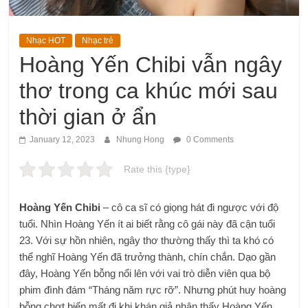
Nhạc HOT
Nhạc trẻ
Hoàng Yến Chibi vẫn ngây
thơ trong ca khúc mới sau
thời gian ở ẩn
January 12, 2023
Nhung Hong
0 Comments
Rate this {type}
Hoàng Yến Chibi
– cô ca sĩ có giọng hát đi ngược với độ
tuổi. Nhìn Hoàng Yến ít ai biết rằng cô gái này đã cận tuổi
23. Với sự hồn nhiên, ngây thơ thường thấy thì ta khó có
thể nghĩ Hoàng Yến đã trưởng thành, chín chắn. Dạo gần
đây, Hoàng Yến bỗng nổi lên với vai trò diễn viên qua bộ
phim đình đám “Tháng năm rực rỡ”. Nhưng phút huy hoàng
bỗng chợt biến mất đi khi khán giả nhận thấy Hoàng Yến