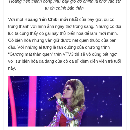
Hoàng Yến thành công như bây giờ đó chính là nhờ vào sự
tự tin chính bản thân.
Với một
Hoàng Yến Chibi mới nhất
của bây giờ, dù cô
trung thành với hình ảnh ngây thơ trong sáng. Nhưng có đôi
lúc ta cũng thấy cô gái này thử biến hóa để làm mới mình.
Cô biến hóa nhưng vẫn giữ được nét quen thuộc của ban
đầu. Với những ai từng là fan cuồng của chương trình
“Gương mặt thân quen” trên VTV3 thì sẽ vô cùng bất ngờ
với sự biến hóa đa dạng của cô ca sĩ kiêm diễn viên trẻ tuổi
này.