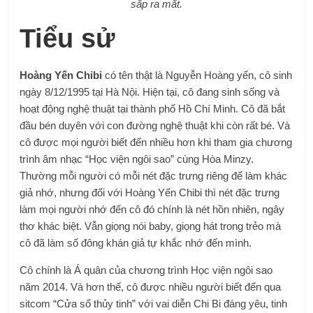
sắp ra mắt.
Tiểu sử
Hoàng Yến Chibi
có tên thật là Nguyễn Hoàng yến, cô sinh
ngày 8/12/1995 tại Hà Nội. Hiện tại, cô đang sinh sống và
hoạt động nghệ thuật tại thành phố Hồ Chí Minh. Cô đã bắt
đầu bén duyên với con đường nghệ thuật khi còn rất bé. Và
cô được mọi người biết đến nhiều hơn khi tham gia chương
trình âm nhạc “Học viện ngôi sao” cùng Hòa Minzy.
Thường mỗi người có mỗi nét đặc trưng riêng để làm khác
giả nhớ, nhưng đối với Hoàng Yến Chibi thì nét đặc trưng
làm mọi người nhớ đến cô đó chính là nét hồn nhiên, ngây
thơ khác biệt. Vẫn giọng nói baby, giọng hát trong trẻo mà
cô đã làm số đông khán giả tự khắc nhớ đến mình.
Cô chính là Á quân của chương trình Học viện ngôi sao
năm 2014. Và hơn thế, cô được nhiều người biết đến qua
sitcom “Cửa sổ thủy tinh” với vai diễn Chi Bi đáng yêu, tinh