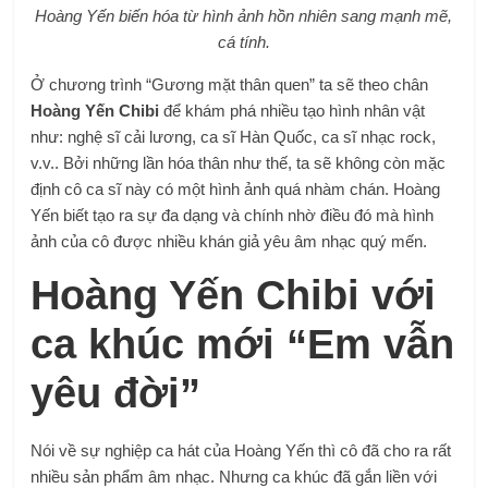
Hoàng Yến biến hóa từ hình ảnh hồn nhiên sang mạnh mẽ,
cá tính.
Ở chương trình “Gương mặt thân quen” ta sẽ theo chân
Hoàng Yến Chibi
để khám phá nhiều tạo hình nhân vật
như: nghệ sĩ cải lương, ca sĩ Hàn Quốc, ca sĩ nhạc rock,
v.v.. Bởi những lần hóa thân như thế, ta sẽ không còn mặc
định cô ca sĩ này có một hình ảnh quá nhàm chán. Hoàng
Yến biết tạo ra sự đa dạng và chính nhờ điều đó mà hình
ảnh của cô được nhiều khán giả yêu âm nhạc quý mến.
Hoàng Yến Chibi với
ca khúc mới “Em vẫn
yêu đời”
Nói về sự nghiệp ca hát của Hoàng Yến thì cô đã cho ra rất
nhiều sản phẩm âm nhạc. Nhưng ca khúc đã gắn liền với