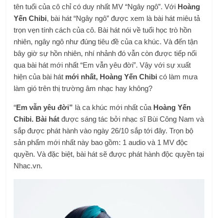
tên tuổi của cô chỉ có duy nhất MV “Ngây ngô”. Với
Hoàng
Yến Chibi
, bài hát “Ngây ngô” được xem là bài hát miêu tả
trọn vẹn tính cách của cô. Bài hát nói về tuổi học trò hồn
nhiên, ngây ngô như đúng tiêu đề của ca khúc. Và đến tận
bây giờ sự hồn nhiên, nhí nhảnh đó vẫn còn được tiếp nối
qua bài hát mới nhất “Em vẫn yêu đời”. Vậy với sự xuất
hiện của bài hát
mới nhất, Hoàng Yến Chibi
có làm mưa
làm gió trên thị trường âm nhạc hay không?
“
Em vẫn yêu đời”
là ca khúc mới nhất của
Hoàng Yến
Chibi. Bài hát
được sáng tác bởi nhạc sĩ Bùi Công Nam và
sắp được phát hành vào ngày 26/10 sắp tới đây. Trọn bộ
sản phẩm mới nhất này bao gồm: 1 audio và 1 MV độc
quyền. Và đặc biệt, bài hát sẽ được phát hành độc quyền tại
Nhac.vn.