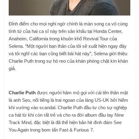
Đỉnh điểm cho mọi nghi ngờ chính là màn song ca vô cùng
tình tứ của hai ca sĩ này trên sân khấu tại Honda Center,
Anaheim, California trong khuôn khổ Revival Tour của
Selena. “Một người bạn thân của tôi sẽ xuất hiện ngay đây
và tôi nghĩ các bạn cũng biết bài hát này”, Selena giới thiệu
Charlie Puth trong sự hò reo của khán phòng chật kín khán
giả.
Charlie Puth
được người hâm mộ gọi với cái tên thân mật
là anh Sẹo, nổi tiếng là trai ngoan của làng US-UK bởi hiếm
khi vướng vào scandal. Charlie Puth đầu tư cho sự nghiệp
ca hát từ khi còn rất trẻ và cho ra đời album đầu tay Nine
Track Mind, đặc biệt là đã thể hiện bản hit đình đám See
You Again trong bom tấn Fast & Furious 7.