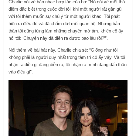
Charlie nói về bản nhạc hợp tác của họ: “Nó nói về một thời
điểm đặc biệt trong cuộc đời tôi, khi một người rất gần gũi
với tôi thèm muốn sự chú ý từ một người khác. Tôi phát
hiện ra điều đó và đã chấm dứt mối quan hệ. Nhưng bản
thân tôi cũng từng làm những chuyện mờ ám, khiến cô ấy
hỏi tôi: ‘Chuyện này đã diễn ra được bao lâu rồi?’”.
Nói thêm về bài hát này, Charlie chia sẻ: “Giống như tôi
không phải là người duy nhất trong tâm trí cô ấy vậy. Và tôi
nhận ra điều gì đang diễn ra, tôi nhận ra mình đang dấn thân
vào điều gì”.