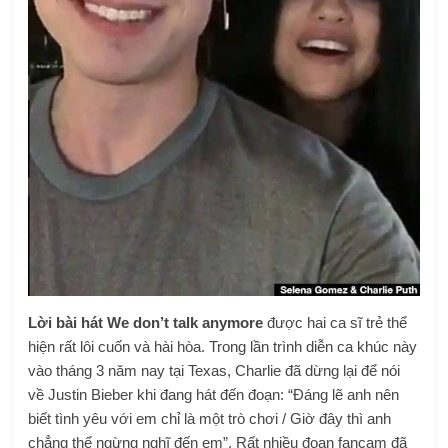
Lời bài hát We don’t talk anymore
được hai ca sĩ trẻ thể
hiện rất lôi cuốn và hài hòa. Trong lần trình diễn ca khúc này
vào tháng 3 năm nay tại Texas, Charlie đã dừng lại để nói
về Justin Bieber khi đang hát đến đoạn: “Đáng lẽ anh nên
biết tình yêu với em chỉ là một trò chơi / Giờ đây thì anh
chẳng thể ngừng nghĩ đến em”. Rất nhiều đoạn fancam đã