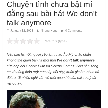
Chuyện tình chưa bật mí
đằng sau bài hát We don’t
talk anymore
January 12, 2023
Nhung Hong
0 Comments
Rate this {type}
Nếu bạn là một người yêu âm nhạc Âu Mỹ chắc chắn
không thể quên bản hit một thời
We don’t talk anymore
của cặp đôi Charlie Puth và Selena Gomez. Sau bản song
ca vô cùng thân mật của cặp đôi này, khán giả âm nhạc đã
đặt ra rất nhiều nghi vấn về mối quan hệ của hai ca sỹ tài
năng này.