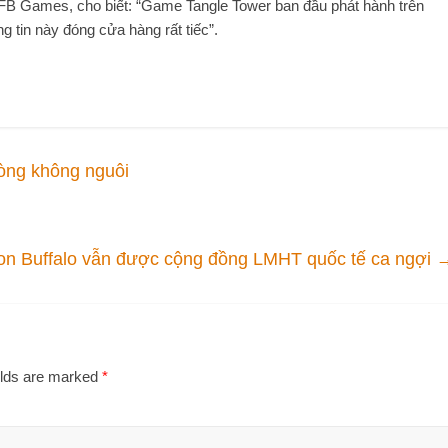
 SFB Games, cho biết: “Game Tangle Tower ban đầu phát hành trên
 tin này đóng cửa hàng rất tiếc”.
òng không nguôi
gon Buffalo vẫn được cộng đồng LMHT quốc tế ca ngợi
elds are marked
*