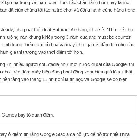
y 2 tại nhà trong vài năm qua. Tôi chắc chắn rằng hôm nay là một
bạn đã giúp chúng tôi tạo ra trò chơi và đồng hành cùng hãng trong
ksteady, nhà phát triển loạt Batman: Arkham, chia sẻ: “Thực tế cho
 trình lưỡng nan khủng khiếp trong 3 năm qua and must be counter.
n. Tình trạng thiếu card đồ họa và máy chơi game, dẫn đến nhu cầu
ham gia thị trường vào thời điểm tốt hơn.
ong khi nhiều người coi Stadia như một nước đi sai của Google, thì
ụ chơi trên đám mây hiện đang hoạt động kém hiệu quả là sự thật.
n nền tảng vào tháng 11 như chỉ là tin học và Google sẽ có biện
 Games bày tỏ quan điểm.
ày ở điểm tin rằng Google Stadia đã nỗ lực để hỗ trợ nhiều nhà