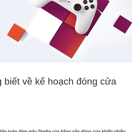
g biết về kế hoạch đóng cửa
điện toán đám mây Stadia của hãng sắp đóng cửa khiến nhiều