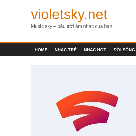
violetsky.net
Music sky – bầu trời âm nhạc của bạn
HOME
NHẠC TRẺ
NHẠC HOT
ĐỜI SỐNG