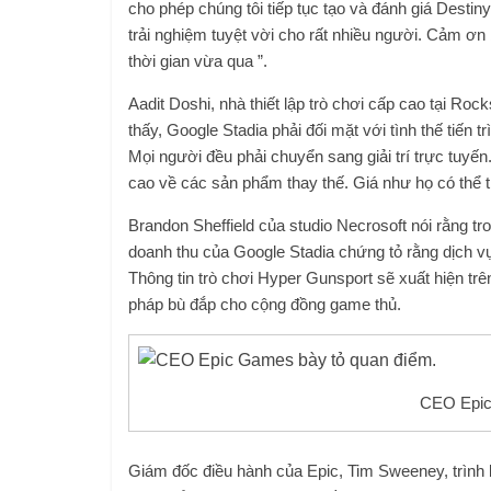
cho phép chúng tôi tiếp tục tạo và đánh giá Destin
trải nghiệm tuyệt vời cho rất nhiều người. Cảm ơn 
thời gian vừa qua ”.
Aadit Doshi, nhà thiết lập trò chơi cấp cao tại Roc
thấy, Google Stadia phải đối mặt với tình thế tiến
Mọi người đều phải chuyển sang giải trí trực tuyế
cao về các sản phẩm thay thế. Giá như họ có thể t
Brandon Sheffield của studio Necrosoft nói rằng tr
doanh thu của Google Stadia chứng tỏ rằng dịch v
Thông tin trò chơi Hyper Gunsport sẽ xuất hiện trê
pháp bù đắp cho cộng đồng game thủ.
CEO Epic
Giám đốc điều hành của Epic, Tim Sweeney, trình b