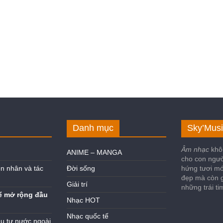
Danh mục
Sky’Musi
Âm nhạc
khô
ANIME – MANGA
cho con ngư
n nhân và tác
Đời sống
hứng tươi mớ
đẹp mà còn g
Giải trí
những trái t
ể mở rộng đầu
Nhạc HOT
Nhạc quốc tế
ầu tư nước ngoài