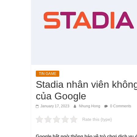
TIN GAME
Stadia nhân viên khôn
của Google
January 17, 2023
Nhung Hong
0 Comments
Rate this {type}
Google bất ngờ thông báo về trò chơi dịch vụ 