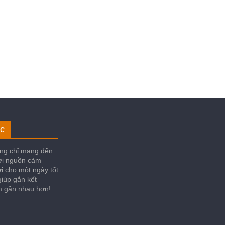
c
ng chỉ mang đến
ời nguồn cảm
i cho một ngày tốt
iúp gắn kết
im gần nhau hơn!