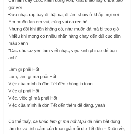
Cả năm cày cuốc kiếm đồng vốn, khát khao này chưa bao
giờ vơi
Đưa nhạc rap bay đi thật xa, đi làm show ở khắp mọi nơi
Em muốn fan em vui, cùng vui ca reo hò
Nhưng đôi khi tiền không có, như muốn đá mà bị treo giò
Nhiều khi mong có nhiều nhãn hàng chạy đến dúi cục tiền
màu xanh
“Các chú cứ yên tâm viết nhạc, việc kinh phí cứ để bọn
anh”
Làm gì phải Hốt
Làm, làm gì mà phải Hốt
Việc của mình là đón Tết đến không lo toan
Việc gì phải Hốt
Việc, việc gì mà phải Hốt
Việc của mình là đón Tết đến thêm dễ dàng, yeah
Có thể thấy,
ca khúc làm gì mà hốt Mp3
đã nắm bắt đúng
tâm tư và tình cảm của khán giả mỗi dịp Tết đến – Xuân về,