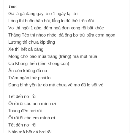
Tee:
Gà là gà đang gáy, ó o 1 ngày lại tới
Lòng thì buồn hấp hối, lắng lo đủ thứ trên đời
Vợ thì ngồi 1 góc, đếm hoá đơn xong rồi bật khóc
Thằng Tèo thì nheo nhóc, đá ống bơ trừ bữa cơm ngon
Lương thì chưa kịp tăng
Xe thì hết cả xăng
Mong chờ bao mùa trăng (trăng) mà mút mùa
Cò Không Tiến (tiền không còn)
Ăn còn không đủ no
Trăm ngàn thứ phải lo
Đang bình yên tự do mà chưa về mo đã lo sốt vó
Tết đến nơi rồi
Ôi rồi ôi các anh mình ơi
Toang đến nơi rồi
Ôi rồi ôi các em mình ơi
Tết đến nơi rồi
Nhìn mà hết cả hơi rồi