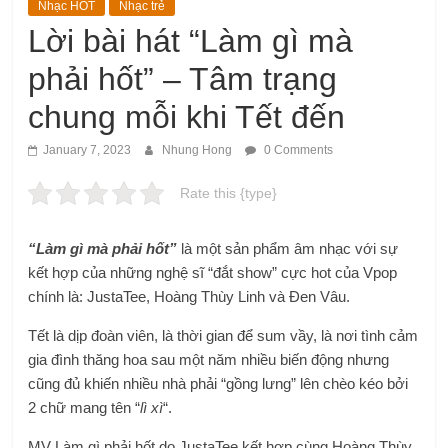
Nhạc HOT
Nhạc trẻ
Lời bài hát “Làm gì mà
phải hốt” – Tâm trạng
chung mỗi khi Tết đến
January 7, 2023
Nhung Hong
0 Comments
Rate this {type}
“Làm gì mà phải hốt”
là một sản phẩm âm nhạc với sự
kết hợp của những nghệ sĩ “đắt show” cực hot của Vpop
chính là: JustaTee, Hoàng Thùy Linh và Đen Vâu.
Tết là dịp đoàn viên, là thời gian để sum vầy, là nơi tình cảm
gia đình thăng hoa sau một năm nhiều biến động nhưng
cũng đủ khiến nhiều nhà phải “gồng lưng” lên chèo kéo bởi
2 chữ mang tên “
lì xì
“.
MV Làm gì phải hốt do JustaTee kết hợp cùng Hoàng Thùy