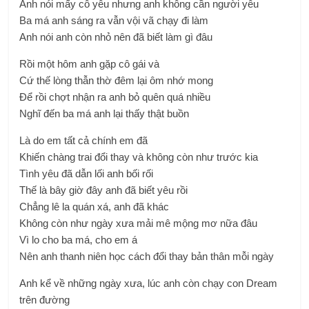
Anh nói mấy cô yêu nhưng anh không cần người yêu
Ba má anh sáng ra vẫn vội vã chạy đi làm
Anh nói anh còn nhỏ nên đã biết làm gì đâu
Rồi một hôm anh gặp cô gái và
Cứ thế lòng thẫn thờ đêm lại ôm nhớ mong
Để rồi chợt nhận ra anh bỏ quên quá nhiều
Nghĩ đến ba má anh lại thấy thật buồn
Là do em tất cả chính em đã
Khiến chàng trai đổi thay và không còn như trước kia
Tình yêu đã dẫn lối anh bối rối
Thế là bây giờ đây anh đã biết yêu rồi
Chẳng lê la quán xá, anh đã khác
Không còn như ngày xưa mải mê mộng mơ nữa đâu
Vì lo cho ba má, cho em á
Nên anh thanh niên học cách đổi thay bản thân mỗi ngày
Anh kể về những ngày xưa, lúc anh còn chạy con Dream
trên đường