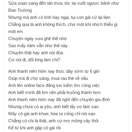
Sửa soạn sáng đến tận trưa, tóc tai vuốt ngược bảnh như
Đan Trường
Nhưng mà anh có tính hay ngại, tụi con gái cứ lại làm
Chẳng qua là anh không thích, chứ một khi nhích thiếu gì
một em
Chuyện ngày xưa ghê thế nhờ
Sao mấy năm vẫn như thế này
Chuyện thật hay anh nói đùa
Cứ nói đi, dối lòng làm chi?
Anh thanh niên hôm nay thức dậy sớm từ 6 giờ
Giúp má đi chợ sáng, mua rau thịt về nấu
Anh lên online face đăng tus kiếm tìm công việc
Anh biết mình đã lớn nên phải trưởng thành hơn
Anh thanh niên hôm nay đã nghĩ đến chuyện gia đình
Nhưng chưa có ai yêu, anh biết lấy vợ làm sao
Mấy cô gái anh khoe, hóa ra cũng chỉ nói xạo
Chẳng có chi là thật, anh cứ mơ mộng vậy thôi
Kể từ khi anh gặp cô gái rồi