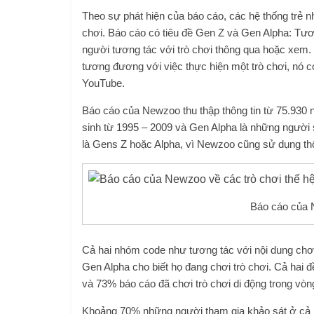
Theo sự phát hiện của báo cáo, các hệ thống trẻ nh
chơi. Báo cáo có tiêu đề Gen Z và Gen Alpha: Tươn
người tương tác với trò chơi thông qua hoặc xem. Đ
tương đương với việc thực hiện một trò chơi, nó c
YouTube.
Báo cáo của Newzoo thu thập thông tin từ 75.930 n
sinh từ 1995 – 2009 và Gen Alpha là những người s
là Gens Z hoặc Alpha, vì Newzoo cũng sử dụng thốn
Báo cáo của N
Cả hai nhóm code như tương tác với nội dung ch
Gen Alpha cho biết họ đang chơi trò chơi. Cả hai đề
và 73% báo cáo đã chơi trò chơi di động trong vòng
Khoảng 70% những người tham gia khảo sát ở cả ha