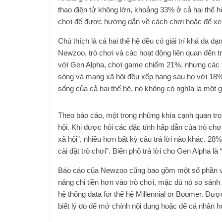
thao điện tử không lớn, khoảng 33% ở cả hai thế hệ
chơi để được hướng dẫn về cách chơi hoặc để xem
Chú thích là cả hai thế hệ đều có giải trí khá đa d
Newzoo, trò chơi và các hoạt động liên quan đến tr
với Gen Alpha, chơi game chiếm 21%, nhưng các t
sóng và mạng xã hội đều xếp hạng sau họ với 18%. 
sống của cả hai thế hệ, nó không có nghĩa là một gi
Theo báo cáo, một trong những khía cạnh quan trọng
hội. Khi được hỏi các đặc tính hấp dẫn của trò chơ
xã hội”, nhiều hơn bất kỳ câu trả lời nào khác. 28
cài đặt trò chơi”. Biến phổ trả lời cho Gen Alpha l
Báo cáo của Newzoo cũng bao gồm một số phần về 
năng chi tiền hơn vào trò chơi, mặc dù nó so sánh
hệ thống data for thế hệ Millennial or Boomer. Đượ
biết lý do để mở chính nội dung hoặc để cá nhân h