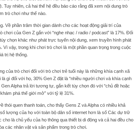
. Tuy nhiên, cả hai thế hệ đều báo cáo rằng đã xem nội dung trò
 trò chơi như thế nào.
ạng. Về phần trăm thời gian dành cho các hoạt động giải trí của
ò chơi của Gen Z gắn với “nghe nhạc / radio / podcast” là 17%. Đối
ùy chọn khác như phát trực tuyến nội dung, xem truyền hình phát
Vì vậy, trong khi chơi trò chơi là một phần quan trọng trong cuộc
á trị hệ thống.
 của trò chơi đối với trò chơi trẻ tuổi này là những khía cạnh xã
i là gì đối với họ, 30% Gen Z đặt là “nhiều người chơi và khía cạnh
% Gen Alpha trả lời tương tự, gắn kết tùy chọn đó với “chủ đề hoặc
à “khám phá thế giới mở” với tỷ lệ 31%.
thói quen thanh toán, cho thấy Gens Z và Alpha có nhiều khả
 số lượng của họ với toàn bộ dân số internet hơn là số Các dự trữ
c cho là chủ yếu của họ thông qua thiết bị di động và cả hai đều cho
óa các nhân vật và sản phẩm trong trò chơi.