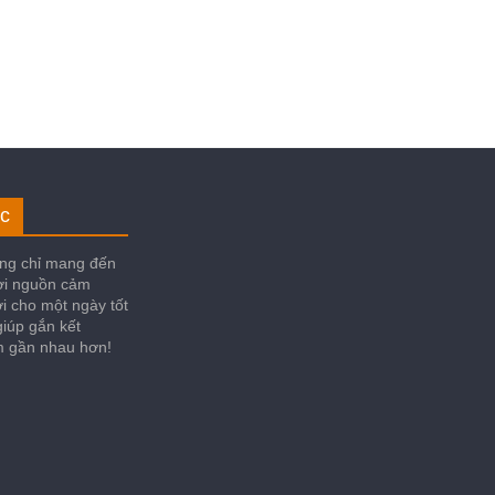
c
ng chỉ mang đến
ời nguồn cảm
i cho một ngày tốt
iúp gắn kết
im gần nhau hơn!