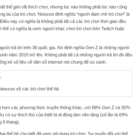
ất thế giới rất thích chơi, nhưng lúc nào không phải lúc nào cũng
g lai của trò chơi. Newzoo định nghĩa “người đam mê trò chơi” là
iều này có nghĩa là không phải tất cả các trò chơi thời gian đều
ó thể có nghĩa là xem người khác chơi trò chơi trên Twitch hoặc
gười trả lời trên 36 quốc gia. Nó định nghĩa Gen Z là những người
inh năm 2010 trở lên. Không phải tất cả những người trả lời đó đều
g kê số liệu về dân số internet nói chung để so sánh.
ewzoo về các trò chơi thế hệ.
ơi hơn các phương thức truyền thông khác, với 88% Gen Z và 92%
u có sự thích thú của thiết bị di động làm nền tảng (số lần là 69%
 6 tháng).
i thế hệ cho biết đã xem nội dung trò chơi. Sự muốn đối với thể