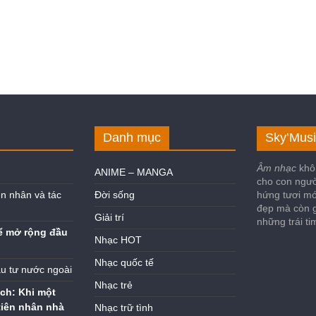
Danh mục
Sky’Musi
Âm nhạc
khô
ANIME – MANGA
cho con ngư
n nhân và tác
Đời sống
hứng tươi mớ
đẹp mà còn g
Giải trí
những trái t
ể mở rộng đầu
Nhạc HOT
Nhạc quốc tế
ầu tư nước ngoài
Nhạc trẻ
ch: Khi một
tiên nhân nhà
Nhạc trữ tình