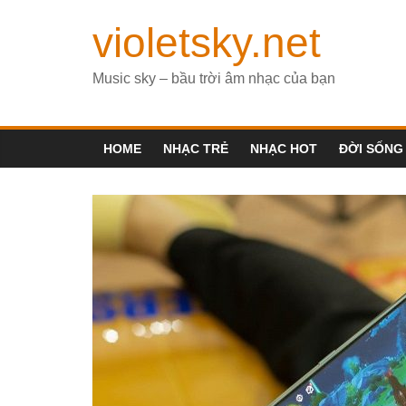
violetsky.net
Music sky – bầu trời âm nhạc của bạn
HOME
NHẠC TRẺ
NHẠC HOT
ĐỜI SỐNG