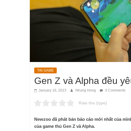
TIN GAME
Gen Z và Alpha đều yêu
January 16, 2023
Nhung Hong
0 Comments
Rate this {type}
Newzoo đã phát bản báo cáo mới nhất của mình 
của game thủ Gen Z và Alpha.