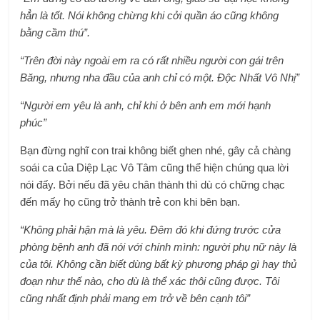
hẳn là tốt. Nói không chừng khi cởi quần áo cũng không
bằng cầm thú”.
“Trên đời này ngoài em ra có rất nhiều người con gái trên
Băng, nhưng nha đầu của anh chỉ có một. Độc Nhất Vô Nhị”
“Người em yêu là anh, chỉ khi ở bên anh em mới hạnh
phúc”
Bạn đừng nghĩ con trai không biết ghen nhé, gây cả chàng
soái ca của Diệp Lạc Vô Tâm cũng thể hiện chúng qua lời
nói đấy. Bởi nếu đã yêu chân thành thì dù có chững chạc
đến mấy họ cũng trở thành trẻ con khi bên bạn.
“Không phải hận mà là yêu. Đêm đó khi đứng trước cửa
phòng bệnh anh đã nói với chính mình: người phụ nữ này là
của tôi. Không cần biết dùng bất kỳ phương pháp gì hay thủ
đoạn như thế nào, cho dù là thể xác thôi cũng được. Tôi
cũng nhất định phải mang em trở về bên cạnh tôi”