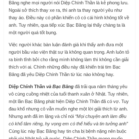
Băng nghe mọi người nói Diệp Chính Thần là kẻ phong lưu.
Ngoài sở thích thay xe ra, thì anh ta thay người yêu như
thay áo. Điều này có phần khiến cô có cái hình không tốt về
anh. Tuy nhiên, qua tiếp xúc Bạc Băng lại thấy chàng ta là
một người quá tốt bụng.
Việc người khác bàn luận đánh giá khi thấy anh đưa một
người bầu vào viện thật sự là không quan trọng. Anh luôn tỏ
ra bình tĩnh bởi cho rằng mình không làm thì không cần giải
thích với ai. Chính những điều này đã khiến trái tim Bạc
Băng đã yêu Diệp Chính Thần từ lúc nào không hay.
Diệp Chính Thần
và Bạc Băng
đã trải qua năm tháng yêu
vô cùng cuồng nhiệt của tuổi thanh xuân ở Nhật. Tuy nhiên,
một lần Bạc Băng phát hiện Diệp Chính Thần đã có vợ. Tuy
đau khổ nhưng cô vẫn muốn nghe một lời giải thích từ anh.
Nhưng anh đã im lặng và chỉ nói
“Mọi chuyện anh làm đều
có khổ tâm riêng, hy vọng em có thể hiểu và tin tưởng anh”
Cùng lúc này Bạc Băng hay tin cha bị bệnh nặng nên buộc
phải rời Nhật trở về nước. Diệp Chính Thần mong muốn