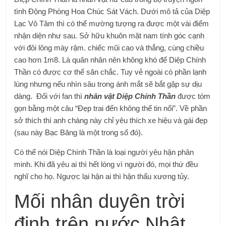
tình Động Phòng Hoa Chúc Sát Vách. Dưới mô tả của Diệp
Lạc Vô Tâm thì có thể mường tượng ra được một vài điểm
nhận diện như sau. Sở hữu khuôn mặt nam tính góc cạnh
với đôi lông mày rậm. chiếc mũi cao và thẳng, cùng chiều
cao hơn 1m8. Là quân nhân nên không khó để Diệp Chính
Thần có được cơ thể săn chắc. Tuy vẻ ngoài có phần lạnh
lùng nhưng nếu nhìn sâu trong ánh mắt sẽ bắt gặp sự dịu
dàng. Đối với fan thì
nhân vật Diệp Chính Thần
được tóm
gọn bằng một câu “Đẹp trai đến không thể tin nổi”. Về phần
sở thích thì anh chàng này chỉ yêu thích xe hiệu và gái đẹp
(sau này Bạc Băng là một trong số đó).
Có thể nói Diệp Chính Thần là loại người yêu hận phân
minh. Khi đã yêu ai thì hết lòng vì người đó, mọi thứ đều
nghĩ cho họ. Ngược lại hận ai thì hận thấu xương tủy.
Mối nhân duyên trời
định trên nước Nhật