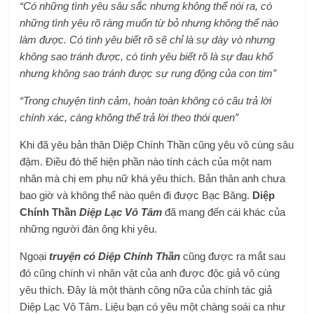
“Có những tình yêu sâu sắc nhưng không thể nói ra, có
những tình yêu rõ ràng muốn từ bỏ nhưng không thể nào
làm được. Có tình yêu biết rõ sẽ chỉ là sự dày vò nhưng
không sao tránh được, có tình yêu biết rõ là sự đau khổ
nhưng không sao tránh được sự rung động của con tim”
“Trong chuyện tình cảm, hoàn toàn không có câu trả lời
chính xác, càng không thể trả lời theo thói quen”
Khi đã yêu bản thân Diệp Chính Thần cũng yêu vô cùng sâu
đậm. Điều đó thể hiện phần nào tính cách của một nam
nhân mà chị em phụ nữ khá yêu thích. Bản thân anh chưa
bao giờ và không thể nào quên đi được Bạc Băng.
Diệp
Chính Thần
Diệp Lạc Vô Tâm
đã mang đến cái khác của
những người đàn ông khi yêu.
Ngoại
truyện có Diệp Chính Thần
cũng được ra mắt sau
đó cũng chính vì nhân vật của anh được độc giả vô cùng
yêu thích. Đây là một thành công nữa của chính tác giả
Diệp Lạc Vô Tâm. Liệu bạn có yêu một chàng soái ca như