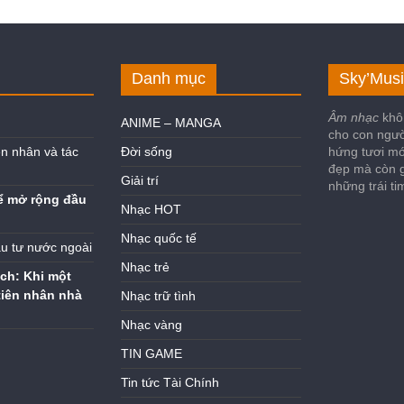
Danh mục
Sky’Musi
Âm nhạc
khô
ANIME – MANGA
cho con ngư
n nhân và tác
Đời sống
hứng tươi mớ
đẹp mà còn g
Giải trí
những trái t
ể mở rộng đầu
Nhạc HOT
Nhạc quốc tế
ầu tư nước ngoài
Nhạc trẻ
ch: Khi một
tiên nhân nhà
Nhạc trữ tình
Nhạc vàng
TIN GAME
Tin tức Tài Chính