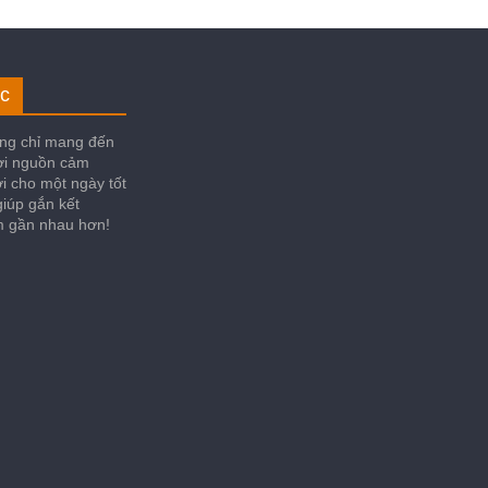
c
ng chỉ mang đến
ời nguồn cảm
i cho một ngày tốt
iúp gắn kết
im gần nhau hơn!