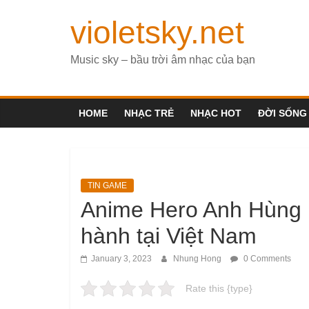
violetsky.net
Music sky – bầu trời âm nhạc của bạn
HOME
NHẠC TRẺ
NHẠC HOT
ĐỜI SỐNG
TIN GAME
Anime Hero Anh Hùng 
hành tại Việt Nam
January 3, 2023
Nhung Hong
0 Comments
Rate this {type}