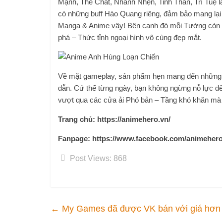
Mạnh, Thể Chất, Nhanh Nhẹn, Tinh Thần, Trí Tuệ lẫ
có những buff Hào Quang riêng, đảm bảo mang lại
Manga & Anime vậy! Bên cạnh đó mỗi Tướng còn đư
phá – Thức tỉnh ngoại hình vô cùng đẹp mắt.
Về mặt gameplay, sản phẩm hẹn mang đến những 
dẫn. Cứ thế từng ngày, bạn không ngừng nỗ lực để
vượt qua các cửa ải Phó bản – Tầng khó khăn mà 
Trang chủ: https://animehero.vn/
Fanpage: https://www.facebook.com/animeher
Post Views:
868
←
My Games đã được VK bán với giá hơn 6