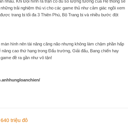
n nhau. Khi Đội hình ra trận có đủ số lượng tướng của Hệ thống sẽ
 những trải nghiệm thú vị cho các game thủ như cảm giác ngồi xem
ợc trang bị tối đa 3 Thiên Phú, Bộ Trang bị và nhiều bước đột
màn hình nên tài năng căng não nhưng không làm chậm phần hấp
 nâng cao thứ hạng trong Đấu trường, Giải đấu, Bang chiến hay
game đề ra gần như vô tận!
o.anhhungloanchien/
40 triệu đô