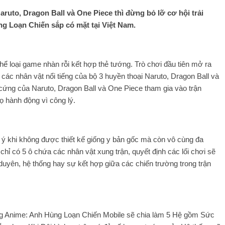
aruto, Dragon Ball và One Piece thì đừng bỏ lỡ cơ hội trải
 Loạn Chiến sắp có mặt tại Việt Nam.
hể loại game nhàn rỗi kết hợp thẻ tướng. Trò chơi đầu tiên mở ra
các nhân vật nổi tiếng của bộ 3 huyền thoại Naruto, Dragon Ball và
 cứng của Naruto, Dragon Ball và One Piece tham gia vào trận
 hành động vì công lý.
 ý khi không được thiết kế giống y bản gốc mà còn vô cùng đa
 chỉ có 5 ô chứa các nhân vật xung trận, quyết định các lối chơi sẽ
 duyên, hệ thống hay sự kết hợp giữa các chiến trường trong trận
g Anime: Anh Hùng Loạn Chiến Mobile sẽ chia làm 5 Hệ gồm Sức