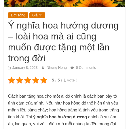
Đời sống
Giải trí
Ý nghĩa hoa hướng dương
– loài hoa mà ai cũng
muốn được tặng một lần
trong đời
January 8, 2023
Nhung Hong
0 Comments
5
/
5
(
1
vote
)
Cách bạn tặng hoa cho một ai đó chính là cách bạn bày tỏ
tình cảm của mình. Nếu như hoa hồng đỏ thể hiện tình yêu
mãnh liệt, bùng cháy; hoa hồng trắng là tình yêu trong trắng
tinh khôi. Thì
ý nghĩa hoa hướng dương
chính là sự ấm
áp, lạc quan, vui vẻ – điều mà mỗi chúng ta đều mong đạt