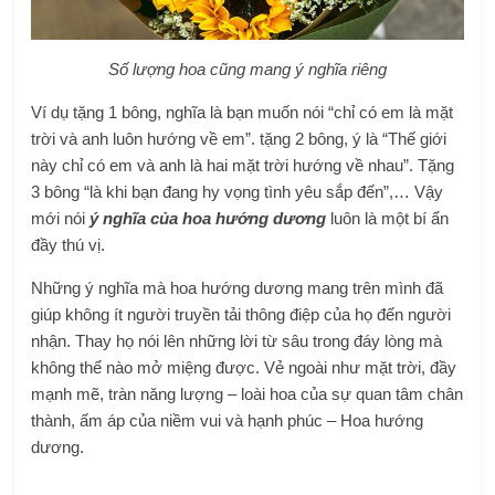
Số lượng hoa cũng mang ý nghĩa riêng
Ví dụ tặng 1 bông, nghĩa là bạn muốn nói “chỉ có em là mặt
trời và anh luôn hướng về em”. tặng 2 bông, ý là “Thế giới
này chỉ có em và anh là hai mặt trời hướng về nhau”. Tặng
3 bông “là khi bạn đang hy vọng tình yêu sắp đến”,… Vậy
mới nói
ý nghĩa của hoa hướng dương
luôn là một bí ẩn
đầy thú vị.
Những ý nghĩa mà hoa hướng dương mang trên mình đã
giúp không ít người truyền tải thông điệp của họ đến người
nhận. Thay họ nói lên những lời từ sâu trong đáy lòng mà
không thể nào mở miệng được. Vẻ ngoài như mặt trời, đầy
mạnh mẽ, tràn năng lượng – loài hoa của sự quan tâm chân
thành, ấm áp của niềm vui và hạnh phúc – Hoa hướng
dương.