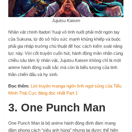
Jujutsu Kaisen
Nhân vật chính Itadori Yuuji vô tình nuốt phải một ngón tay
của Sukuna, từ đó sở hữu sức mạnh khủng khiếp và buộc
phải gia nhập trường chú thuật để học cách kiểm soát năng
lực này. Với cốt truyện cuốn hút, hành động mãn nhãn cùng
chiều sâu tâm lý nhân vật, Jujutsu Kaisen không chỉ là một
anime hành động xuất sắc mà còn là biểu tượng của tinh
thần chiến đấu và hy sinh.
Đọc thêm:
List truyện manga ngôn tình ngọt sủng của Tiểu
Minh Thái Cực đáng đọc nhất Part 1
3. One Punch Man
One Punch Man là bộ anime hành động đình đám mang
đậm phong cách “siêu anh hùng” nhưng lại được thể hiện