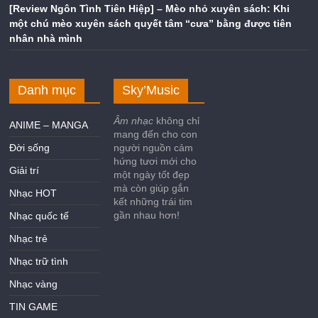
[Review Ngôn Tình Tiên Hiệp] – Mèo nhỏ xuyên sách: Khi
một chú mèo xuyên sách quyết tâm “cưa” bằng được tiên
nhân nhà mình
Danh mục
Sky’Music
Âm nhạc
không chỉ
ANIME – MANGA
mang đến cho con
Đời sống
người nguồn cảm
hứng tươi mới cho
Giải trí
một ngày tốt đẹp
mà còn giúp gắn
Nhạc HOT
kết những trái tim
gần nhau hơn!
Nhạc quốc tế
Nhạc trẻ
Nhạc trữ tình
Nhạc vàng
TIN GAME