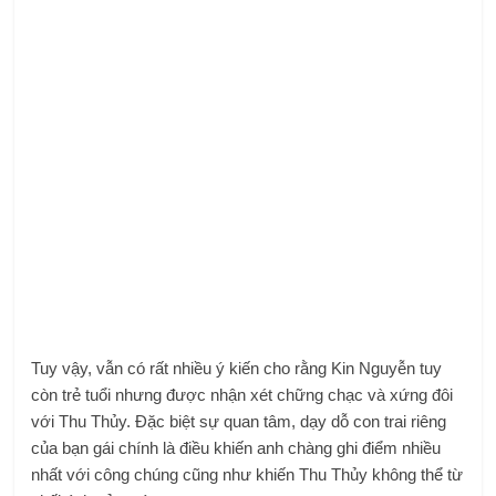
Tuy vậy, vẫn có rất nhiều ý kiến cho rằng Kin Nguyễn tuy
còn trẻ tuổi nhưng được nhận xét chững chạc và xứng đôi
với Thu Thủy. Đặc biệt sự quan tâm, dạy dỗ con trai riêng
của bạn gái chính là điều khiến anh chàng ghi điểm nhiều
nhất với công chúng cũng như khiến Thu Thủy không thể từ
chối tình cảm này.
Thu Thủy tiết lộ con trai đã gọi Kin Nguyễn là ba và có tình
cảm cha con thân thiết. Hình ảnh gia đình hạnh phúc của
Thu Thủy sau những năm đau khổ về cuộc hôn nhân không
trọn vẹn là điều khiến khán giả xúc động nhất.