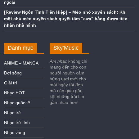
Tại sao tài sản mã hóa chỉ được phát hành cho nhà đầu tư nước
ngoài
[Review Ngôn Tình Tiên Hiệp] – Mèo nhỏ xuyên sách: Khi
một chú mèo xuyên sách quyết tâm “cưa” bằng được tiên
nhân nhà mình
Danh mục
Sky’Music
Âm nhạc
không chỉ
ANIME – MANGA
mang đến cho con
Đời sống
người nguồn cảm
hứng tươi mới cho
Giải trí
một ngày tốt đẹp
mà còn giúp gắn
Nhạc HOT
kết những trái tim
gần nhau hơn!
Nhạc quốc tế
Nhạc trẻ
Nhạc trữ tình
Nhạc vàng