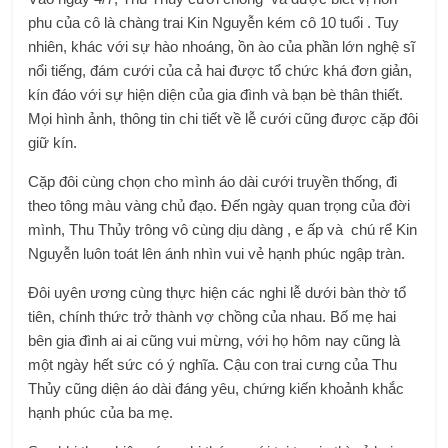
phu của cô là chàng trai Kin Nguyễn kém cô 10 tuổi . Tuy
nhiên, khác với sự hào nhoáng, ồn ào của phần lớn nghệ sĩ
nổi tiếng, đám cưới của cả hai được tổ chức khá đơn giản,
kín đáo với sự hiện diện của gia đình và bạn bè thân thiết.
Mọi hình ảnh, thông tin chi tiết về lễ cưới cũng được cặp đôi
giữ kín.
Cặp đôi cùng chọn cho mình áo dài cưới truyền thống, đi
theo tông màu vàng chủ đạo. Đến ngày quan trọng của đời
mình, Thu Thủy trông vô cùng dịu dàng , e ấp và chú rể Kin
Nguyễn luôn toát lên ánh nhìn vui vẻ hạnh phúc ngập tràn.
Đôi uyên ương cùng thực hiện các nghi lễ dưới bàn thờ tổ
tiên, chính thức trở thành vợ chồng của nhau. Bố mẹ hai
bên gia đình ai ai cũng vui mừng, với họ hôm nay cũng là
một ngày hết sức có ý nghĩa. Cậu con trai cưng của Thu
Thủy cũng diện áo dài đáng yêu, chứng kiến khoảnh khắc
hạnh phúc của ba mẹ.