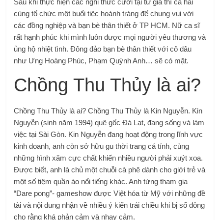
Sau khi thực hiện các nghi thức cưới tại tư gia thì cả hai
cùng tổ chức một buổi tiệc hoành tráng để chung vui với
các đồng nghiệp và bạn bè thân thiết ở TP HCM. Nữ ca sĩ
rất hạnh phúc khi mình luôn được mọi người yêu thương và
ủng hộ nhiệt tình. Đông đảo bạn bè thân thiết với cô dâu
như Ưng Hoàng Phúc, Phạm Quỳnh Anh… sẽ có mặt.
Chồng Thu Thủy là ai?
Chồng Thu Thủy là ai? Chồng Thu Thủy là Kin Nguyễn. Kin
Nguyễn (sinh năm 1994) quê gốc Đà Lạt, đang sống và làm
việc tại Sài Gòn. Kin Nguyễn đang hoạt động trong lĩnh vực
kinh doanh, anh còn sở hữu gu thời trang cá tính, cùng
những hình xăm cực chất khiến nhiều người phải xuýt xoa.
Được biết, anh là chủ một chuỗi cà phê dành cho giới trẻ và
một số tiệm quần áo nổi tiếng khác. Anh từng tham gia
“Dare pong”- gameshow được Việt hóa từ Mỹ với những đề
tài và nội dung nhận về nhiều ý kiến trái chiều khi bị số đông
cho rằng khá phản cảm và nhạy cảm.