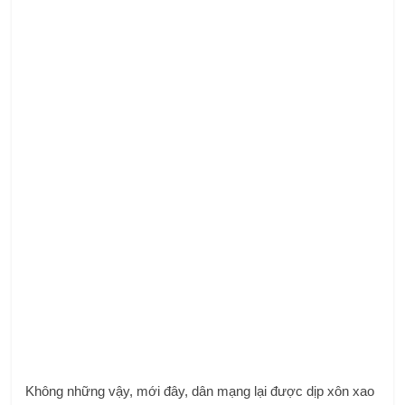
Không những vậy, mới đây, dân mạng lại được dịp xôn xao
hơn nữa khi những hình ảnh được cho là thiệp cưới của nữ
ca sĩ và bạn trai xuất hiện trên MXH.