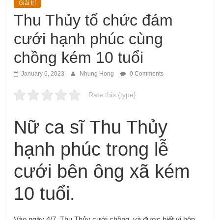
Giải trí
Thu Thủy tổ chức đám
cưới hạnh phúc cùng
chồng kém 10 tuổi
January 6, 2023
Nhung Hong
0 Comments
Rate this {type}
Nữ ca sĩ Thu Thủy
hạnh phúc trong lễ
cưới bên ông xã kém
10 tuổi.
Vào ngày 4/7, Thu Thủy cưới chồng và được biết vị hôn