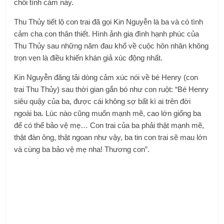
Kin Nguyễn đăng tải dòng cảm xúc nói về bé Henry (con
trai Thu Thủy) sau thời gian gắn bó như con ruột: “Bé Henry
siêu quậy của ba, được cái không sợ bất kì ai trên đời
ngoài ba. Lúc nào cũng muốn mạnh mẽ, cao lớn giống ba
để có thể bảo vệ mẹ… Con trai của ba phải thật mạnh mẽ,
thật đàn ông, thật ngoan như vậy, ba tin con trai sẽ mau lớn
và cùng ba bảo vệ mẹ nha! Thương con”.