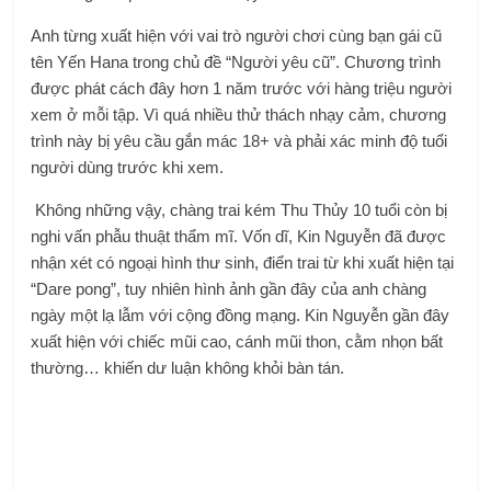
Anh từng xuất hiện với vai trò người chơi cùng bạn gái cũ
tên Yến Hana trong chủ đề “Người yêu cũ”. Chương trình
được phát cách đây hơn 1 năm trước với hàng triệu người
xem ở mỗi tập. Vì quá nhiều thử thách nhạy cảm, chương
trình này bị yêu cầu gắn mác 18+ và phải xác minh độ tuổi
người dùng trước khi xem.
Không những vậy, chàng trai kém Thu Thủy 10 tuổi còn bị
nghi vấn phẫu thuật thẩm mĩ. Vốn dĩ, Kin Nguyễn đã được
nhận xét có ngoại hình thư sinh, điển trai từ khi xuất hiện tại
“Dare pong”, tuy nhiên hình ảnh gần đây của anh chàng
ngày một lạ lẫm với cộng đồng mạng. Kin Nguyễn gần đây
xuất hiện với chiếc mũi cao, cánh mũi thon, cằm nhọn bất
thường… khiến dư luận không khỏi bàn tán.