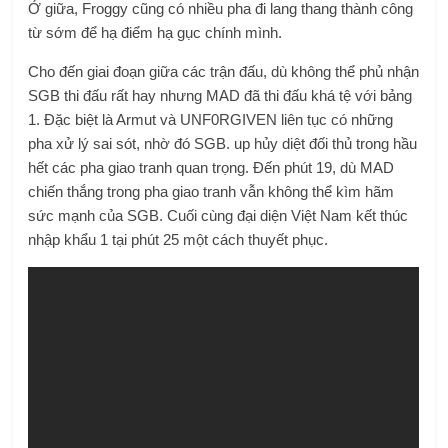
Ở giữa, Froggy cũng có nhiều pha đi lang thang thành công
từ sớm để hạ điểm hạ gục chính mình.
Cho đến giai đoạn giữa các trận đấu, dù không thể phủ nhận
SGB thi đấu rất hay nhưng MAD đã thi đấu khá tệ với bảng
1. Đặc biệt là Armut và UNF0RGIVEN liên tục có những
pha xử lý sai sót, nhờ đó SGB. up hủy diệt đối thủ trong hầu
hết các pha giao tranh quan trọng. Đến phút 19, dù MAD
chiến thắng trong pha giao tranh vẫn không thể kìm hãm
sức mạnh của SGB. Cuối cùng đại diện Việt Nam kết thúc
nhập khẩu 1 tại phút 25 một cách thuyết phục.