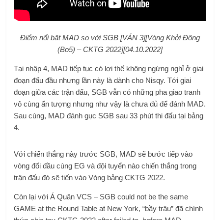
Điểm nổi bật MAD so với SGB [VÁN 3][Vòng Khởi Động
(Bo5) – CKTG 2022][04.10.2022]
Tại nhập 4, MAD tiếp tục có lợi thế không ngừng nghỉ ở giai
đoạn đấu đầu nhưng lần này là dành cho Nisqy. Tới giai
đoạn giữa các trận đấu, SGB vẫn có những pha giao tranh
vô cùng ấn tượng nhưng như vậy là chưa đủ để đánh MAD.
Sau cùng, MAD đánh gục SGB sau 33 phút thi đấu tại bảng
4.
Với chiến thắng này trước SGB, MAD sẽ bước tiếp vào
vòng đối đầu cùng EG và đội tuyển nào chiến thắng trong
trận đấu đó sẽ tiến vào Vòng bảng CKTG 2022.
Còn lại với Á Quân VCS – SGB could not be the same
GAME at the Round Table at New York, “bầy trâu” đã chính