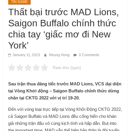
TIN GAME
Thất bại trước MAD Lions,
Saigon Buffalo chính thức
chia tay ‘giấc mơ đi New
York’
January 11, 2023
Nhung Hong
0 Comments
Rate this {type}
Sau trận thua đáng tiếc trước MAD Lions, VCS đại diện
tại Vòng Khởi động – Saigon Buffalo chính thức dừng
chân tại CKTG 2022 với vị trí 19-20.
Đến với vòng loại trực tiếp tại Vòng Khởi Động CKTG 2022,
cả Saigon Buffalo và MAD Lions đều cống hiến cho khán
giả những trận đấu vô cùng kịch tính và hấp dẫn. But into
the important time, MAD vẫn thể hiện bản thân là đội tuyển