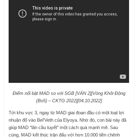
Điểm nổi bật MAD so với SGB [VÁN 2][Vòng Khởi Động
(Bo5) – CKTG 2022][04.10.2022]
Tới khu vực 3, ngay từ MAD giai đoạn đầu có một loạt lợi
nhuận đổ vào Bel’Veth của Elyoya. Nhờ đó, con bài này đã
giúp MAD “lăn cầu tuyết” một cách quá mạnh mẽ. Sau
cùng, MAD kết thúc trận đấu với hơn 10.000 tiền chênh