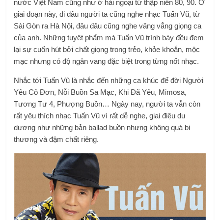
nước Việt Nam cũng như ở hải ngoại từ thập niên 80, 90. Ở
giai đoạn này, đi đâu người ta cũng nghe nhạc Tuấn Vũ, từ
Sài Gòn ra Hà Nội, đâu đâu cũng nghe văng vẳng giọng ca
của anh. Những tuyệt phẩm mà Tuấn Vũ trình bày đều đem
lại sự cuốn hút bởi chất giọng trong trẻo, khỏe khoắn, mộc
mạc nhưng có độ ngân vang đặc biệt trong từng nốt nhạc.
Nhắc tới Tuấn Vũ là nhắc đến những ca khúc để đời Người
Yêu Cô Đơn, Nỗi Buồn Sa Mạc, Khi Đã Yêu, Mimosa,
Tương Tư 4, Phượng Buồn… Ngày nay, người ta vẫn còn
rất yêu thích nhạc Tuấn Vũ vì rất dễ nghe, giai điệu du
dương như những bản ballad buồn nhưng không quá bi
thương và đậm chất riêng.