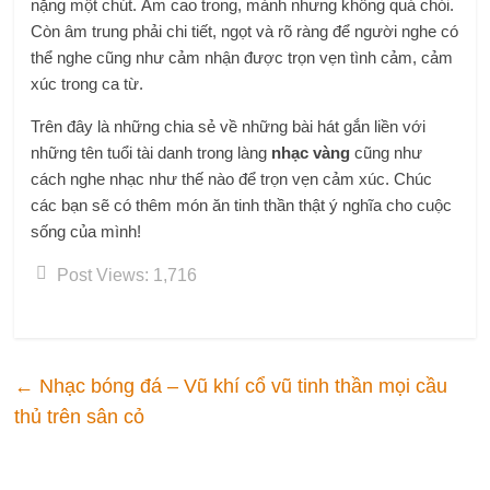
nặng một chút. Âm cao trong, mảnh nhưng không quá chói.
Còn âm trung phải chi tiết, ngọt và rõ ràng để người nghe có
thể nghe cũng như cảm nhận được trọn vẹn tình cảm, cảm
xúc trong ca từ.
Trên đây là những chia sẻ về những bài hát gắn liền với
những tên tuổi tài danh trong làng
nhạc vàng
cũng như
cách nghe nhạc như thế nào để trọn vẹn cảm xúc. Chúc
các bạn sẽ có thêm món ăn tinh thần thật ý nghĩa cho cuộc
sống của mình!
Post Views:
1,716
←
Nhạc bóng đá – Vũ khí cổ vũ tinh thần mọi cầu
thủ trên sân cỏ