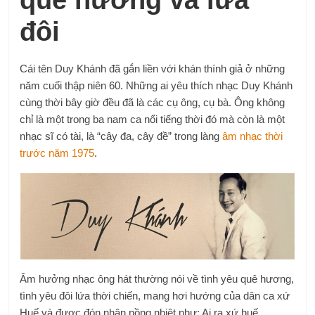
quê hương và lứa
đôi
Cái tên Duy Khánh đã gắn liền với khán thính giả ở những
năm cuối thập niên 60. Những ai yêu thích nhạc Duy Khánh
cùng thời bây giờ đều đã là các cụ ông, cụ bà. Ông không
chỉ là một trong ba nam ca nổi tiếng thời đó mà còn là một
nhạc sĩ có tài, là “cây đa, cây đề” trong làng
âm nhạc thời
trước năm 1975
.
Âm hưởng nhạc ông hát thường nói về tình yêu quê hương,
tình yêu đôi lứa thời chiến, mang hơi hướng của dân ca xứ
Huế và được đón nhận nồng nhiệt như: Ai ra xứ huế,