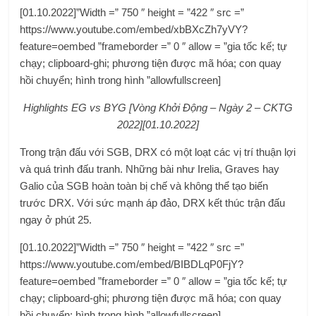
[01.10.2022]”Width =” 750 ″ height = ”422 ″ src =”
https://www.youtube.com/embed/xbBXcZh7yVY?
feature=oembed ”frameborder =” 0 ″ allow = ”gia tốc kế; tự
chạy; clipboard-ghi; phương tiện được mã hóa; con quay
hồi chuyển; hình trong hình ”allowfullscreen]
Highlights EG vs BYG [Vòng Khởi Động – Ngày 2 – CKTG
2022][01.10.2022]
Trong trận đấu với SGB, DRX có một loạt các vị trí thuận lợi
và quá trình đấu tranh. Những bài như Irelia, Graves hay
Galio của SGB hoàn toàn bị chế và không thể tạo biến
trước DRX. Với sức mạnh áp đảo, DRX kết thúc trận đấu
ngay ở phút 25.
[01.10.2022]”Width =” 750 ″ height = ”422 ″ src =”
https://www.youtube.com/embed/BIBDLqP0FjY?
feature=oembed ”frameborder =” 0 ″ allow = ”gia tốc kế; tự
chạy; clipboard-ghi; phương tiện được mã hóa; con quay
hồi chuyển; hình trong hình ”allowfullscreen]