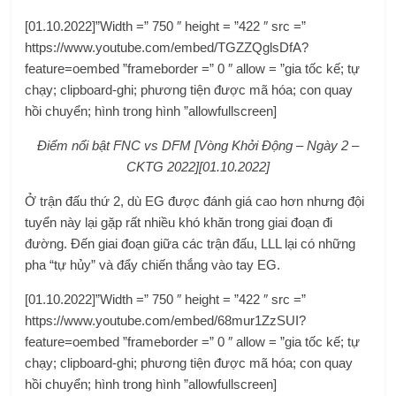
[01.10.2022]”Width =” 750 ″ height = ”422 ″ src =”
https://www.youtube.com/embed/TGZZQglsDfA?
feature=oembed ”frameborder =” 0 ″ allow = ”gia tốc kế; tự
chạy; clipboard-ghi; phương tiện được mã hóa; con quay
hồi chuyển; hình trong hình ”allowfullscreen]
Điểm nổi bật FNC vs DFM [Vòng Khởi Động – Ngày 2 –
CKTG 2022][01.10.2022]
Ở trận đấu thứ 2, dù EG được đánh giá cao hơn nhưng đội
tuyển này lại gặp rất nhiều khó khăn trong giai đoạn đi
đường. Đến giai đoạn giữa các trận đấu, LLL lại có những
pha “tự hủy” và đẩy chiến thắng vào tay EG.
[01.10.2022]”Width =” 750 ″ height = ”422 ″ src =”
https://www.youtube.com/embed/68mur1ZzSUI?
feature=oembed ”frameborder =” 0 ″ allow = ”gia tốc kế; tự
chạy; clipboard-ghi; phương tiện được mã hóa; con quay
hồi chuyển; hình trong hình ”allowfullscreen]