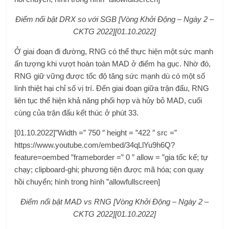
Điểm nổi bật DRX so với SGB [Vòng Khởi Động – Ngày 2 –
CKTG 2022][01.10.2022]
Ở giai đoạn đi đường, RNG có thể thực hiện một sức mạnh
ấn tượng khi vượt hoàn toàn MAD ở điểm hạ gục. Nhờ đó,
RNG giữ vững được tốc độ tăng sức mạnh dù có một số
lính thiệt hại chỉ số vị trí. Đến giai đoạn giữa trận đấu, RNG
liên tục thể hiện khả năng phối hợp và hủy bỏ MAD, cuối
cùng của trận đấu kết thúc ở phút 33.
[01.10.2022]”Width =” 750 ″ height = ”422 ″ src =”
https://www.youtube.com/embed/34qLlYu9h6Q?
feature=oembed ”frameborder =” 0 ″ allow = ”gia tốc kế; tự
chạy; clipboard-ghi; phương tiện được mã hóa; con quay
hồi chuyển; hình trong hình ”allowfullscreen]
Điểm nổi bật MAD vs RNG [Vòng Khởi Động – Ngày 2 –
CKTG 2022][01.10.2022]