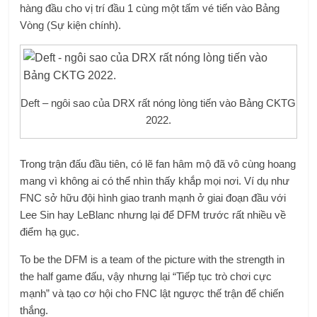
hàng đầu cho vị trí đầu 1 cùng một tấm vé tiến vào Bảng
Vòng (Sự kiện chính).
Deft – ngôi sao của DRX rất nóng lòng tiến vào Bảng CKTG
2022.
Trong trận đấu đầu tiên, có lẽ fan hâm mộ đã vô cùng hoang
mang vì không ai có thể nhìn thấy khắp mọi nơi. Ví dụ như
FNC sở hữu đội hình giao tranh mạnh ở giai đoạn đầu với
Lee Sin hay LeBlanc nhưng lại để DFM trước rất nhiều về
điểm hạ gục.
To be the DFM is a team of the picture with the strength in
the half game đấu, vậy nhưng lại “Tiếp tục trò chơi cực
mạnh” và tạo cơ hội cho FNC lật ngược thế trận để chiến
thắng.