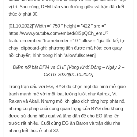
vị trí. Sau cùng, DFM tràn vào đường giữa và trận đấu kết
thúc ở phút 30.
[01.10.2022]”Width =” 750 ″ height = ”422 ″ src =”
https://www.youtube.com/embed/8lSpQCh_emU?
feature=oembed ”frameborder =” 0 ″ allow = ”gia tốc kế; tự
chạy; clipboard-ghi; phương tiện được mã hóa; con quay
hồi chuyển; hình trong hình ”allowfullscreen]
Điểm nổi bật DFM vs CHF [Vòng Khởi Động – Ngày 2 –
CKTG 2022][01.10.2022]
Trong trận đấu với EG, BYG đã chọn một đội hình mở giao
tranh mạnh mẽ với một loạt tướng lướt như Aatrox, Vi,
Rakan và Akali. Nhưng mỗi khi giao dịch tổng hợp phát nổ,
những cú pháp cuối cùng quan trọng của BYG đều không
được sử dụng hiệu quả và tăng dần để cho EG tăng lên
trước rất nhiều. Cuối cùng EG ăn Baron và trận đấu nhẹ
nhàng kết thúc ở phút 32.