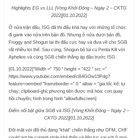
Highlights EG vs LLL [Vòng Khởi Động – Ngày 2 – CKTG
2022][01.10.2022]
Ở nửa trận đấu, ISG đã thi đấu khá hay với những tổ chức
đi gank vào nửa trên bản đồ. Nhưng ở nửa dưới bản đồ,
Froggy and Shogun lại thi đấu cực hay và đưa về cho SGB
rất nhiều lợi thế. Sau cùng, Shogun bỏ túi cú Penta Kill với
Aphelios và cùng SGB chiến thắng áp đảo trước ISG.
[01.10.2022]”Width =” 750 ″ height = ”422 ″ src =”
https://www.youtube.com/embed/cB4GOw19Pdg?
feature=oembed ”frameborder =” 0 ″ allow = ”gia tốc kế; tự
chạy; clipboard-ghi; phương tiện được mã hóa; con quay
hồi chuyển; hình trong hình ”allowfullscreen]
Điểm nổi bật giữa SGB và ISG [Vòng Khởi Động – Ngày 2 –
CKTG 2022][01.10.2022]
Đối mặt với đối thủ đang “khát” chiến thắng như DFM, CHF
could not be current style khá thấp và liên tục sai sót ở mọi