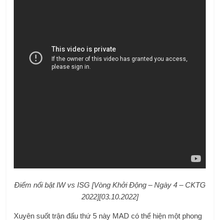
Điểm nổi bật IW vs ISG [Vòng Khởi Động – Ngày 4 – CKTG
2022][03.10.2022]
Xuyên suốt trận đấu thứ 5 này MAD có thể hiện một phong