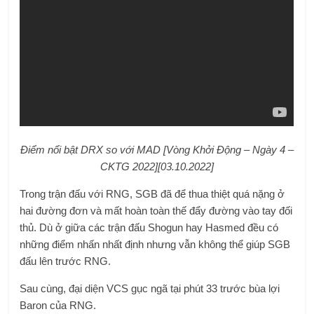
Điểm nổi bật DRX so với MAD [Vòng Khởi Động – Ngày 4 –
CKTG 2022][03.10.2022]
Trong trận đấu với RNG, SGB đã để thua thiệt quá nặng ở
hai đường đơn và mất hoàn toàn thế đẩy đường vào tay đối
thủ. Dù ở giữa các trận đấu Shogun hay Hasmed đều có
những điểm nhấn nhất định nhưng vẫn không thể giúp SGB
đấu lên trước RNG.
Sau cùng, đại diện VCS gục ngã tại phút 33 trước bùa lợi
Baron của RNG.