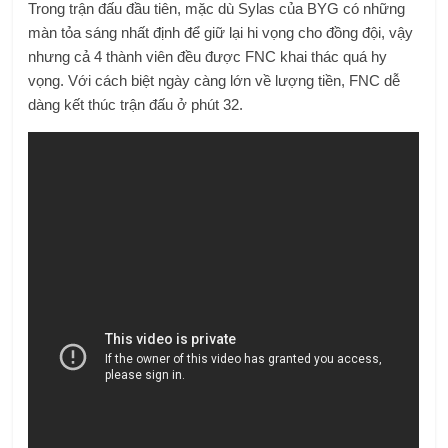
Trong trận đấu đầu tiên, mặc dù Sylas của BYG có những
màn tỏa sáng nhất định để giữ lại hi vọng cho đồng đội, vậy
nhưng cả 4 thành viên đều được FNC khai thác quá hy
vọng. Với cách biệt ngày càng lớn về lượng tiền, FNC dễ
dàng kết thúc trận đấu ở phút 32.