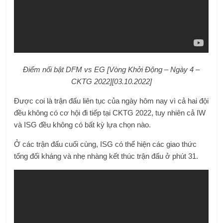
Điểm nổi bật DFM vs EG [Vòng Khởi Động – Ngày 4 –
CKTG 2022][03.10.2022]
Được coi là trận đấu liên tục của ngày hôm nay vì cả hai đội
đều không có cơ hội đi tiếp tại CKTG 2022, tuy nhiên cả IW
và ISG đều không có bất kỳ lựa chọn nào.
Ở các trận đấu cuối cùng, ISG có thể hiện các giao thức
tổng đối kháng và nhẹ nhàng kết thúc trận đấu ở phút 31.