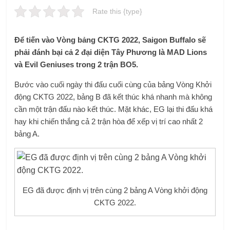
Rate this {type}
Để tiến vào Vòng bảng CKTG 2022, Saigon Buffalo sẽ
phải đánh bại cả 2 đại diện Tây Phương là MAD Lions
và Evil Geniuses trong 2 trận BO5.
Bước vào cuối ngày thi đấu cuối cùng của bảng Vòng Khởi
động CKTG 2022, bảng B đã kết thúc khá nhanh mà không
cần một trận đấu nào kết thúc. Mặt khác, EG lại thi đấu khá
hay khi chiến thắng cả 2 trận hòa để xếp vị trí cao nhất 2
bảng A.
EG đã được định vị trên cùng 2 bảng A Vòng khởi động
CKTG 2022.