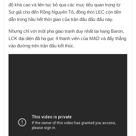
độ khá cao và liên tục bỏ qua các mục tiêu quan trọng từ
Sứ giả cho đến Rồng Nguyên Tố, đồng thời LEC còn tiền
dẫn trong hầu hết thời gian của trận đấu đấu đấu này.
Nhưng chỉ với một pha giao tranh duy nhất tại hang Baron,
LCK đại diện đã hạ gục 4 thành viên của MAD và đẩy thẳng
vào đường trên trận đấu kết thúc.