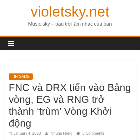
violetsky.net
Music sky – bầu trời âm nhạc của bạn
TIN GAME
FNC và DRX tiến vào Bảng
vòng, EG và RNG trở
thành ‘trùm’ Vòng Khởi
động
January 4, 2023
Nhung Hong
0 Comments