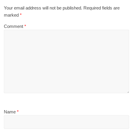
Your email address will not be published.
Required fields are
marked
*
Comment
*
Name
*