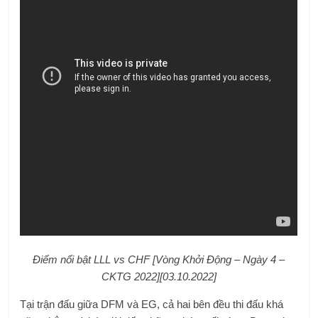
Điểm nổi bật LLL vs CHF [Vòng Khởi Động – Ngày 4 –
CKTG 2022][03.10.2022]
Tại trận đấu giữa DFM và EG, cả hai bên đều thi đấu khá