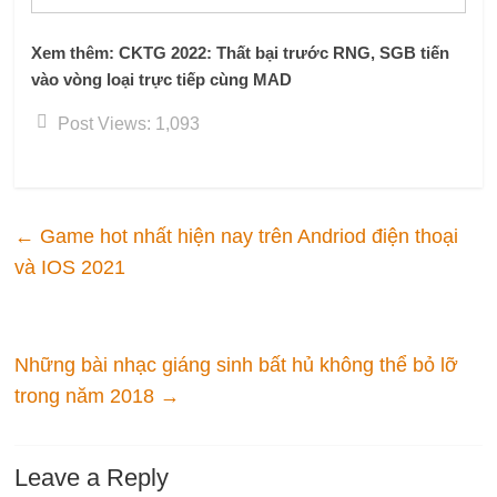
Xem thêm: CKTG 2022: Thất bại trước RNG, SGB tiến
vào vòng loại trực tiếp cùng MAD
Post Views:
1,093
←
Game hot nhất hiện nay trên Andriod điện thoại
và IOS 2021
Những bài nhạc giáng sinh bất hủ không thể bỏ lỡ
trong năm 2018
→
Leave a Reply