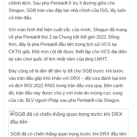
chênh lệch. Sau pha Pentakill ở trụ 3 đường giữa cho
Shogun, SGB tràn vào đập tan nhà chính của ISG, lấy luôn
cả trận đấu.
Với màn hình thể hiện xuất sắc của mình, Shogun đã mang
về pha Pentakill thứ 2 tại Chung kết thế giới 2022. Đồng
thời, đây là pha Pentakill đầu tiên trong lịch sử VCS tại
CKTG giải. Một mới cột đã được thiết lập cho VCS đại diện
tại sân chơi quốc tế lớn nhất năm của làng LMHT.
Đây cũng sẽ là tiền đề tâm lý tốt cho SGB trước khi bước
vào trận đấu gặp khó khăn với DRX – đội vừa đánh bại kim
vô địch MSI 2022 RNG trong trận đấu vừa qua. Bên cạnh
đó, trận đấu này được chú ý với màn ăn mừng cực sung
của các BLV người Pháp sau pha Pentakill của Shogun.
SGB ​​đã có chiến thắng quan trọng trước khi DRX đầu tiên