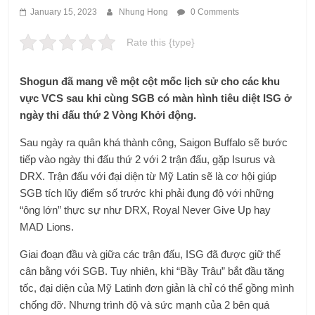
January 15, 2023
Nhung Hong
0 Comments
Rate this {type}
Shogun đã mang về một cột mốc lịch sử cho các khu
vực VCS sau khi cùng SGB có màn hình tiêu diệt ISG ở
ngày thi đấu thứ 2 Vòng Khởi động.
Sau ngày ra quân khá thành công, Saigon Buffalo sẽ bước
tiếp vào ngày thi đấu thứ 2 với 2 trận đấu, gặp Isurus và
DRX. Trận đấu với đại diện từ Mỹ Latin sẽ là cơ hội giúp
SGB tích lũy điểm số trước khi phải đụng độ với những
“ông lớn” thực sự như DRX, Royal Never Give Up hay
MAD Lions.
Giai đoạn đầu và giữa các trận đấu, ISG đã được giữ thế
cân bằng với SGB. Tuy nhiên, khi “Bầy Trâu” bắt đầu tăng
tốc, đại diện của Mỹ Latinh đơn giản là chỉ có thể gồng mình
chống đỡ. Nhưng trình độ và sức mạnh của 2 bên quá