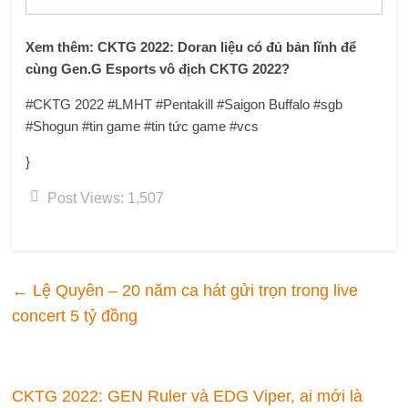
Xem thêm: CKTG 2022: Doran liệu có đủ bản lĩnh để
cùng Gen.G Esports vô địch CKTG 2022?
#CKTG 2022 #LMHT #Pentakill #Saigon Buffalo #sgb
#Shogun #tin game #tin tức game #vcs
}
Post Views:
1,507
←
Lệ Quyên – 20 năm ca hát gửi trọn trong live
concert 5 tỷ đồng
CKTG 2022: GEN Ruler và EDG Viper, ai mới là