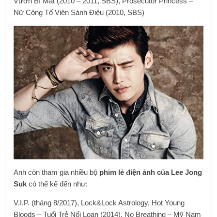
Vườn Bí Mật (2010 – 2011, SBS), Prosecutor Princess –
Nữ Công Tố Viên Sành Điệu (2010, SBS)
Anh còn tham gia nhiều bộ
phim lẻ điện ảnh của Lee Jong
Suk
có thể kể đến như:
V.I.P. (tháng 8/2017), Lock&Lock Astrology, Hot Young
Bloods – Tuổi Trẻ Nổi Loạn (2014), No Breathing – Mỹ Nam