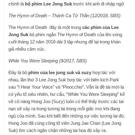
chính là
bộ phim
Lee Jong Suk
trước khi anh đi nhập ngữ
The Hymn of Death – Thánh Ca Tử Thần (12/2018, SBS)
The Hymn of Death đây là một trong
các phim của Lee
Jong Suk
bộ phim ngắn The Hymn of Death của lên sóng
cuối tháng 12 năm 2018 dài 3 tập nhưng để lại trong khán
giả nhiều cảm xúc.
While You Were Sleeping (9/2017, SBS)
Đây là bộ
phim của lee jong suk và suzy
hợp tác với
nhau, lần thứ 3 Lee Jong Suk hợp tác với biên kịch Park
sau “I Hear Your Voice” và “Pinocchio”. Vẫn là đề tài mới lạ
có yếu tố siêu nhiên, hư cấu, “While You Were Sleeping” kể
về cô nàng Hong Joo (Suzy) luôn có thể thấy trước các tai
nạn sẽ xảy ra trong tương lai trong mỗi giấc mơ khi đang
ngủ của mình. Sau khi biết đến những sự việc tương lai đó,
Hong Joo đã cùng công tố viên Jung Jae Chan (Lee Jong
Suk) tìm cách ngăn chặn những tai họa đó xảy ra.