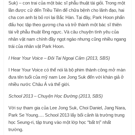
Suk) – con trai của một bác sĩ phẫu thuật tài giỏi. Trong một
lần được cử đến Triều Tiên để chữa bệnh cho lãnh đạo, hai
cha con anh bị bỏ rơi lại Bắc Hàn. Tại đây, Park Hoon phấn
đấu học tập theo gương cha và trở thành một bác sĩ thiên
tài về phẫu thuật lồng ngực. Và câu chuyện tình yêu của
nhân vật nam chính đầy ngọt ngào nhưng cũng nhiều ngang
trái của nhân vật Park Hoon.
I Hear Your Voice – Đôi Tai Ngoại Cảm (2013, SBS)
I Hear Your Voice có thể nói là bộ phim thành công mở màn
đưa tên tuổi của mỹ nam Lee Jong Suk đến với khán giả ở
nhiều nước Châu Á và thế giới.
School 2013 – Chuyện Học Đường (2013, SBS)
Với sự tham gia của Lee Jong Suk, Choi Daniel, Jang Nara,
Park Se Young…. School 2013 lấy bối cảnh là trường trung
học Seung-ri, tập trung vào một lớp học “bất trị” nhất
trường.