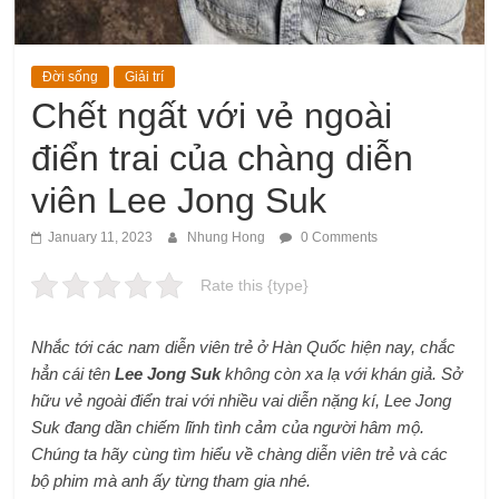
Đời sống
Giải trí
Chết ngất với vẻ ngoài
điển trai của chàng diễn
viên Lee Jong Suk
January 11, 2023
Nhung Hong
0 Comments
Rate this {type}
Nhắc tới các nam diễn viên trẻ ở Hàn Quốc hiện nay, chắc
hẳn cái tên
Lee Jong Suk
không còn xa lạ với khán giả. Sở
hữu vẻ ngoài điển trai với nhiều vai diễn nặng kí, Lee Jong
Suk đang dần chiếm lĩnh tình cảm của người hâm mộ.
Chúng ta hãy cùng tìm hiểu về chàng diễn viên trẻ và các
bộ phim mà anh ấy từng tham gia nhé.