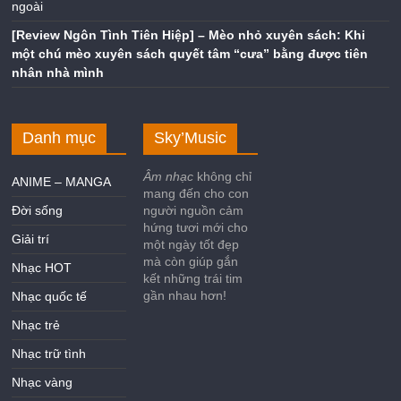
ngoài
[Review Ngôn Tình Tiên Hiệp] – Mèo nhỏ xuyên sách: Khi
một chú mèo xuyên sách quyết tâm “cưa” bằng được tiên
nhân nhà mình
Danh mục
Sky’Music
Âm nhạc
không chỉ
ANIME – MANGA
mang đến cho con
Đời sống
người nguồn cảm
hứng tươi mới cho
Giải trí
một ngày tốt đẹp
mà còn giúp gắn
Nhạc HOT
kết những trái tim
gần nhau hơn!
Nhạc quốc tế
Nhạc trẻ
Nhạc trữ tình
Nhạc vàng