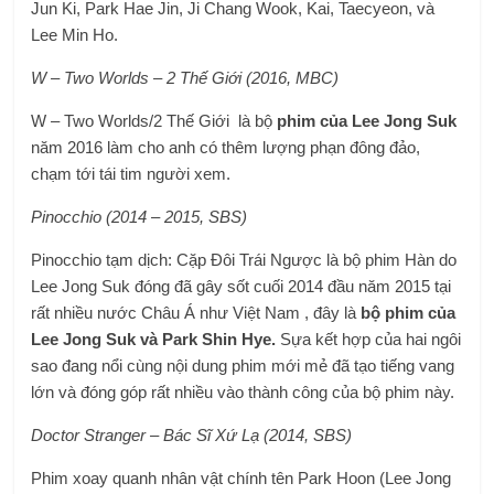
Jun Ki, Park Hae Jin, Ji Chang Wook, Kai, Taecyeon, và
Lee Min Ho.
W – Two Worlds – 2 Thế Giới (2016, MBC)
W – Two Worlds/2 Thế Giới là bộ
phim của Lee Jong Suk
năm 2016 làm cho anh có thêm lượng phạn đông đảo,
chạm tới tái tim người xem.
Pinocchio (2014 – 2015, SBS)
Pinocchio tạm dịch: Cặp Đôi Trái Ngược là bộ phim Hàn do
Lee Jong Suk đóng đã gây sốt cuối 2014 đầu năm 2015 tại
rất nhiều nước Châu Á như Việt Nam , đây là
bộ phim của
Lee Jong Suk và Park Shin Hye.
Sựa kết hợp của hai ngôi
sao đang nổi cùng nội dung phim mới mẻ đã tạo tiếng vang
lớn và đóng góp rất nhiều vào thành công của bộ phim này.
Doctor Stranger – Bác Sĩ Xứ Lạ (2014, SBS)
Phim xoay quanh nhân vật chính tên Park Hoon (Lee Jong