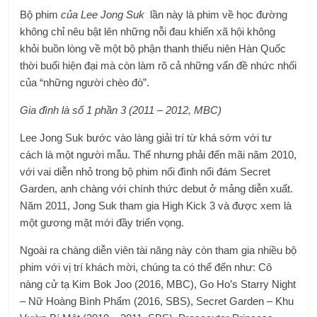
Bộ phim
của Lee Jong Suk
lần này là phim về học đường
không chỉ nêu bật lên những nỗi đau khiến xã hội không
khỏi buồn lòng về một bộ phận thanh thiếu niên Hàn Quốc
thời buổi hiện đại mà còn làm rõ cả những vấn đề nhức nhối
của “những người chèo đò”.
Gia đình là số 1 phần 3 (2011 – 2012, MBC)
Lee Jong Suk bước vào làng giải trí từ khá sớm với tư
cách là một người mẫu. Thế nhưng phải đến mãi năm 2010,
với vai diễn nhỏ trong bộ phim nổi đình nổi đám Secret
Garden, anh chàng với chính thức debut ở mảng diễn xuất.
Năm 2011, Jong Suk tham gia High Kick 3 và được xem là
một gương mặt mới đầy triển vọng.
Ngoài ra chàng diễn viên tài năng này còn tham gia nhiều bộ
phim với vị trí khách mời, chúng ta có thể đến như: Cô
nàng cử tạ Kim Bok Joo (2016, MBC), Go Ho’s Starry Night
– Nữ Hoàng Bình Phẩm (2016, SBS), Secret Garden – Khu