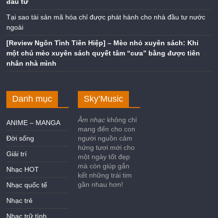
đầu tư
Tại sao tài sản mã hóa chỉ được phát hành cho nhà đầu tư nước
ngoài
[Review Ngôn Tình Tiên Hiệp] – Mèo nhỏ xuyên sách: Khi
một chú mèo xuyên sách quyết tâm “cưa” bằng được tiên
nhân nhà mình
Danh mục
Sky’Music
Âm nhạc
không chỉ
ANIME – MANGA
mang đến cho con
Đời sống
người nguồn cảm
hứng tươi mới cho
Giải trí
một ngày tốt đẹp
mà còn giúp gắn
Nhạc HOT
kết những trái tim
gần nhau hơn!
Nhạc quốc tế
Nhạc trẻ
Nhạc trữ tình