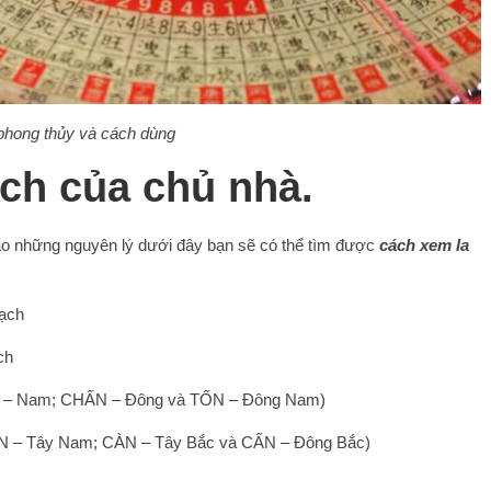
phong thủy và cách dùng
ch của chủ nhà.
vào những nguyên lý dưới đây bạn sẽ có thể tìm được
cách xem la
rạch
ch
LY – Nam; CHẤN – Đông và TỐN – Đông Nam)
ÔN – Tây Nam; CÀN – Tây Bắc và CẤN – Đông Bắc)