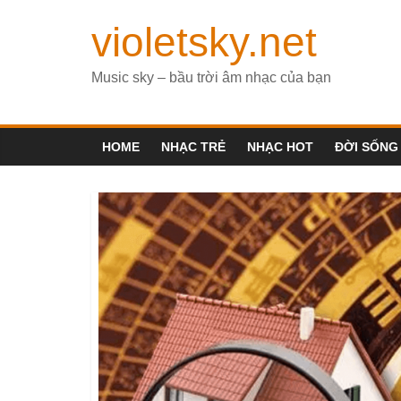
violetsky.net
Music sky – bầu trời âm nhạc của bạn
HOME
NHẠC TRẺ
NHẠC HOT
ĐỜI SỐNG