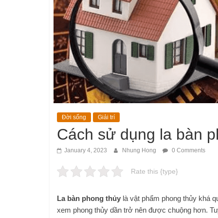
Đời sống
Giải trí
Cách sử dụng la bàn p
January 4, 2023
Nhung Hong
0 Comments
Rate this {type}
La bàn phong thủy
là vật phẩm phong thủy khá qu
xem phong thủy dần trở nên được chuộng hơn. Tuy