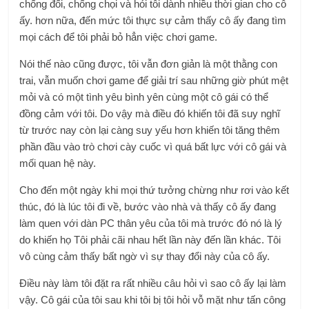
chống đối, chống chọi và hỏi tôi dành nhiều thời gian cho cô
ấy. hơn nữa, đến mức tôi thực sự cảm thấy cô ấy đang tìm
mọi cách để tôi phải bỏ hẳn việc chơi game.
Nói thế nào cũng được, tôi vẫn đơn giản là một thằng con
trai, vẫn muốn chơi game để giải trí sau những giờ phút mệt
mỏi và có một tình yêu bình yên cùng một cô gái có thể
đồng cảm với tôi. Do vậy mà điều đó khiến tôi đã suy nghĩ
từ trước nay còn lại càng suy yếu hơn khiến tôi tăng thêm
phần đầu vào trò chơi cày cuốc vì quá bất lực với cô gái và
mối quan hệ này.
Cho đến một ngày khi mọi thứ tưởng chừng như rơi vào kết
thúc, đó là lúc tôi đi về, bước vào nhà và thấy cô ấy đang
làm quen với dàn PC thân yêu của tôi mà trước đó nó là lý
do khiến họ Tôi phải cãi nhau hết lần này đến lần khác. Tôi
vô cùng cảm thấy bất ngờ vì sự thay đổi này của cô ấy.
Điều này làm tôi đặt ra rất nhiều câu hỏi vì sao cô ấy lại làm
vậy. Cô gái của tôi sau khi tôi bị tôi hỏi vỗ mặt như tấn công