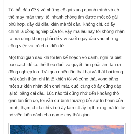
Tôi bắt đầu để ý về những cô gái xung quanh mình và có
thể may mắn thay, tôi nhanh chóng tìm được một cô gái
phù hợp, đầy đủ điều kiện mà tôi cần. Không chỉ, cô ấy
chính là đồng nghiệp của tôi, vậy mà lâu nay tôi không nhận
ra mà cũng không phải để ý vì suốt ngày đầu vào những
công việc và trò chơi điện tử.
Một thời gian sau khi tôi lên kế hoạch vô danh, nghĩ ra biết
bao cách để có thể theo đuổi và quyết tâm phải làm tan rã
đồng nghiệp kia. Trải qua nhiều lần thất bại và thất bại trong
một cách thậm chí là tệ khiến tôi vô cùng thất vọng bằng
một sự kiên nhẫn đến chai mặt, cuối cùng cô ấy cũng đáp
lại tôi bằng cái đầu. Lúc nào tôi cũng nhớ đến khoảng thời
gian tán tỉnh đó, tôi vẫn cứ bình thường bởi sự trì hoãn của
mình, thậm chí là chỉ vì cô ấy làm cô ấy bị thương mà tôi từ
bỏ việc luôn dành cho game cày thời gian.