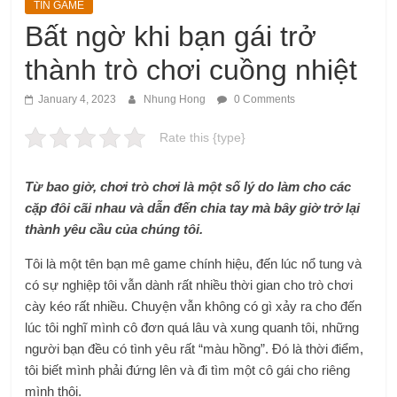
TIN GAME
Bất ngờ khi bạn gái trở
thành trò chơi cuồng nhiệt
January 4, 2023
Nhung Hong
0 Comments
Rate this {type}
Từ bao giờ, chơi trò chơi là một số lý do làm cho các
cặp đôi cãi nhau và dẫn đến chia tay mà bây giờ trở lại
thành yêu cầu của chúng tôi.
Tôi là một tên bạn mê game chính hiệu, đến lúc nổ tung và
có sự nghiệp tôi vẫn dành rất nhiều thời gian cho trò chơi
cày kéo rất nhiều. Chuyện vẫn không có gì xảy ra cho đến
lúc tôi nghĩ mình cô đơn quá lâu và xung quanh tôi, những
người bạn đều có tình yêu rất “màu hồng”. Đó là thời điểm,
tôi biết mình phải đứng lên và đi tìm một cô gái cho riêng
mình thôi.