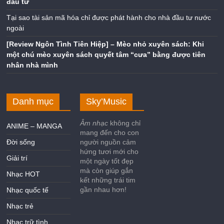
đầu tư
Tại sao tài sản mã hóa chỉ được phát hành cho nhà đầu tư nước
ngoài
[Review Ngôn Tình Tiên Hiệp] – Mèo nhỏ xuyên sách: Khi
một chú mèo xuyên sách quyết tâm “cưa” bằng được tiên
nhân nhà mình
Danh mục
Sky’Music
Âm nhạc
không chỉ
ANIME – MANGA
mang đến cho con
Đời sống
người nguồn cảm
hứng tươi mới cho
Giải trí
một ngày tốt đẹp
mà còn giúp gắn
Nhạc HOT
kết những trái tim
gần nhau hơn!
Nhạc quốc tế
Nhạc trẻ
Nhạc trữ tình