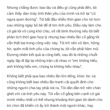
Nhưng chẳng được bao lâu và điều gì cũng phải đến, tôi
cảm thấy dàn máy tính thân yêu của mình và trở lại “cũ
ngựa quen đường”. Tôi bắt đầu nhiều thời gian cho nó hơn
sau những ngày bỏ bê để đi tìm tình yêu. Điều này làm cho
cô gái tôi vô cùng khó chịu, sẽ rất bình thường nếu tôi biết
phân tích thời gian hợp lý nhưng bao nhiêu lần cố gắng tôi
vẫn thất bại trong công việc này. Tôi trở nên vô tâm, hững
hờ, quên mất tình yêu của chúng ta, tôi vẫn phải hâm mộ.
Đương nhiên kết quả ai cũng biết, sau đó là những chuỗi
ngày lặp đi lặp lại những trận cãi nhau vì “em không hiểu,
anh không hiểu em, chúng ta không hiểu nhau”.
Không biết phải qua bao nhiêu lần lớn tiếng, khóc lóc và
cũng không biết bao nhiêu lần tranh cãi quyết định cho
những người chia tay phải nói ra. Tôi dần dần trở nên chán
ghét với cái tình yêu này. Tôi vẫn cố gắng bên cạnh cô gái
mình nhiều nhất có thể nhưng khoảng thời gian tôi dành cho
trò chơi đã khiến cô ấy trở thành một người khác, hay