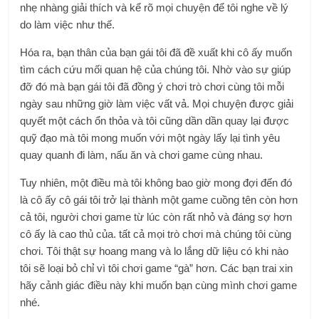
nhẹ nhàng giải thích và kể rõ mọi chuyện để tôi nghe về lý
do làm việc như thế.
Hóa ra, bạn thân của bạn gái tôi đã đề xuất khi cô ấy muốn
tìm cách cứu mối quan hệ của chúng tôi. Nhờ vào sự giúp
đỡ đó mà bạn gái tôi đã đồng ý chơi trò chơi cùng tôi mỗi
ngày sau những giờ làm việc vất vả. Mọi chuyện được giải
quyết một cách ổn thỏa và tôi cũng dần dần quay lại được
quỹ đạo mà tôi mong muốn với một ngày lấy lại tình yêu
quay quanh đi làm, nấu ăn và chơi game cùng nhau.
Tuy nhiên, một điều mà tôi không bao giờ mong đợi đến đó
là cô ấy cô gái tôi trở lại thành một game cuồng tên còn hơn
cả tôi, người chơi game từ lúc còn rất nhỏ và đáng sợ hơn
cô ấy là cao thủ của. tất cả mọi trò chơi mà chúng tôi cùng
chơi. Tôi thật sự hoang mang và lo lắng dữ liệu có khi nào
tôi sẽ loại bỏ chỉ vì tôi chơi game “gà” hơn. Các bạn trai xin
hãy cảnh giác điều này khi muốn bạn cùng mình chơi game
nhé.