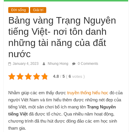
Đời sống
Giải trí
Bảng vàng Trạng Nguyên
tiếng Việt- nơi tôn danh
những tài năng của đất
nước
January 4, 2023
Nhung Hong
0 Comments
4.8
/
5
(
6
votes
)
Nhằm giúp các em thấy được
truyền thống hiếu học
đó của
người Việt Nam và tìm hiểu thêm được những nét đẹp của
tiếng Việt, một sân chơi bổ ích mang tên
Trạng Nguyên
tiếng Việt
đã được tổ chức. Qua nhiều năm hoạt động,
chương trình đã thu hút được đông đảo các em học sinh
tham gia.