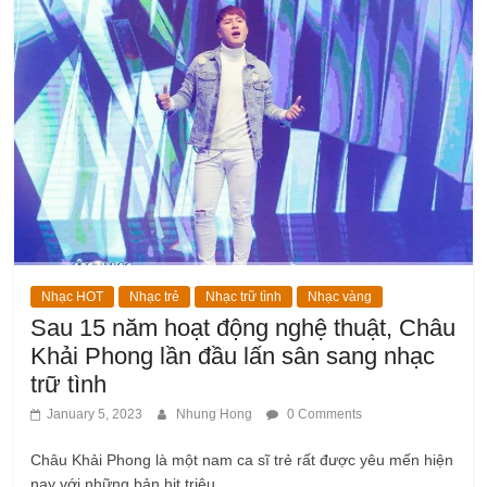
Nhạc HOT
Nhạc trẻ
Nhạc trữ tình
Nhạc vàng
Sau 15 năm hoạt động nghệ thuật, Châu
Khải Phong lần đầu lấn sân sang nhạc
trữ tình
January 5, 2023
Nhung Hong
0 Comments
Châu Khải Phong là một nam ca sĩ trẻ rất được yêu mến hiện
nay với những bản hit triệu