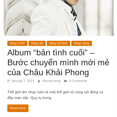
Nhạc HOT
Nhạc trẻ
Nhạc trữ tình
Nhạc vàng
Album “bản tình cuối” –
Bước chuyển mình mới mẻ
của Châu Khải Phong
January 7, 2023
Nhung Hong
0 Comments
Thế giới âm nhạc luôn là một thế giới vô cùng sôi động và
đầy màu sắc. Quy tụ trong
Read more