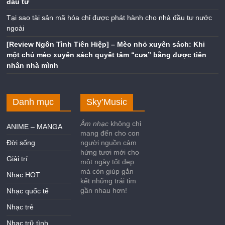
đầu tư
Tại sao tài sản mã hóa chỉ được phát hành cho nhà đầu tư nước
ngoài
[Review Ngôn Tình Tiên Hiệp] – Mèo nhỏ xuyên sách: Khi
một chú mèo xuyên sách quyết tâm “cưa” bằng được tiên
nhân nhà mình
Danh mục
Sky’Music
Âm nhạc
không chỉ
ANIME – MANGA
mang đến cho con
Đời sống
người nguồn cảm
hứng tươi mới cho
Giải trí
một ngày tốt đẹp
mà còn giúp gắn
Nhạc HOT
kết những trái tim
gần nhau hơn!
Nhạc quốc tế
Nhạc trẻ
Nhạc trữ tình